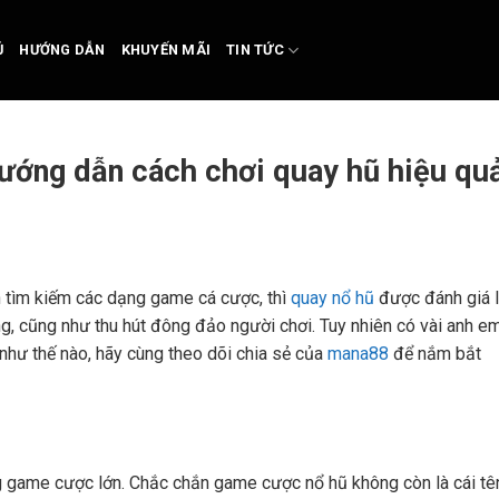
Ủ
HƯỚNG DẪN
KHUYẾN MÃI
TIN TỨC
ướng dẫn cách chơi quay hũ hiệu qu
n tìm kiếm các dạng game cá cược, thì
quay nổ hũ
được đánh giá 
, cũng như thu hút đông đảo người chơi. Tuy nhiên có vài anh e
 như thế nào, hãy cùng theo dõi chia sẻ của
mana88
để nắm bắt
ng game cược lớn. Chắc chắn game cược nổ hũ không còn là cái tê