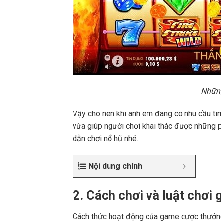
Những thông tin về g
Vậy cho nên khi anh em đang có nhu cầu tìm t
vừa giúp người chơi khai thác được những 
dẫn chơi nổ hũ nhé.
Nội dung chính
2. Cách chơi và luật chơi
Cách thức hoạt động của game cược thưởng 