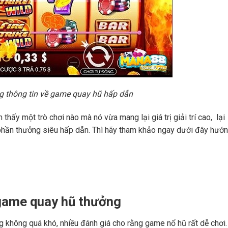
ame quay hũ hấp dẫn
hấy một trò chơi nào mà nó vừa mang lại giá trị giải trí cao, lại
phần thưởng siêu hấp dẫn. Thì hãy tham khảo ngay dưới đây hướ
 game quay hũ thưởng
không quá khó, nhiều đánh giá cho rằng game nổ hũ rất dễ chơi.