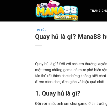
Skip
to
TRANG CH
content
TIN TỨC
Quay hủ là gì? Mana88 h
Quay hủ là gì? Đối với anh em thường xuyê
một trong những game có mức phổ biến rộng
tân thủ rất thích chơi những không biết chơi
được cách chơi, đơn giản và hiệu quả nhất.
1. Quay hủ là gì?
Đối với nhiều anh em chơi game ở thị trườ