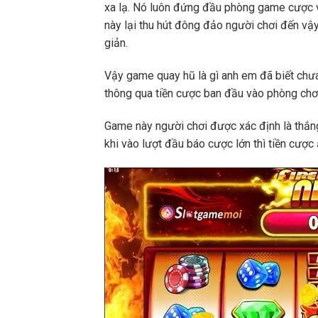
xa lạ. Nó luôn đứng đầu phòng game cược v
này lại thu hút đông đảo người chơi đến vậ
giản.
Vậy game quay hũ là gì anh em đã biết chưa
thông qua tiền cược ban đầu vào phòng chơ
Game này người chơi được xác định là thắn
khi vào lượt đầu báo cược lớn thì tiền cược