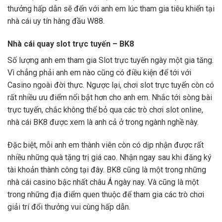
thưởng hấp dẫn sẽ đến với anh em lúc tham gia tiêu khiển tại
nhà cái uy tín hàng đầu W88.
Nhà cái quay slot trực tuyến – BK8
Số lượng anh em tham gia Slot trực tuyến ngày một gia tăng.
Vì chẳng phải anh em nào cũng có điều kiện để tới với
Casino ngoài đời thực. Ngược lại, chơi slot trực tuyến còn có
rất nhiều ưu điểm nổi bật hơn cho anh em. Nhắc tới sòng bài
trực tuyến, chắc không thể bỏ qua các trò chơi slot online,
nhà cái BK8 được xem là anh cả ở trong ngành nghề này.
Đặc biệt, mỗi anh em thành viên còn có dịp nhận được rất
nhiều những quà tặng trị giá cao. Nhận ngay sau khi đăng ký
tài khoản thành công tại đây. BK8 cũng là một trong những
nhà cái casino bậc nhất châu Á ngày nay. Và cũng là một
trong những địa điểm quen thuộc để tham gia các trò chơi
giải trí đổi thưởng vui cùng hấp dẫn.