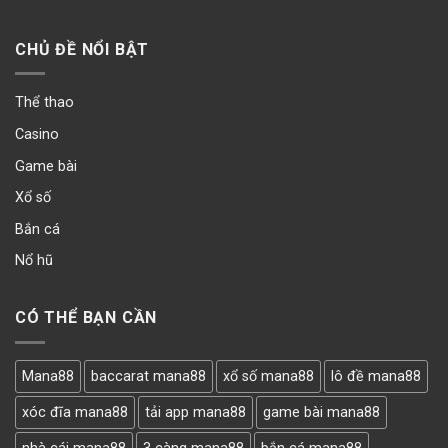
CHỦ ĐỀ NỔI BẬT
Thể thao
Casino
Game bài
Xổ số
Bắn cá
Nổ hũ
CÓ THỂ BẠN CẦN
Mana88
baccarat mana88
xổ số mana88
lô đề mana88
xóc đĩa mana88
tải app mana88
game bài mana88