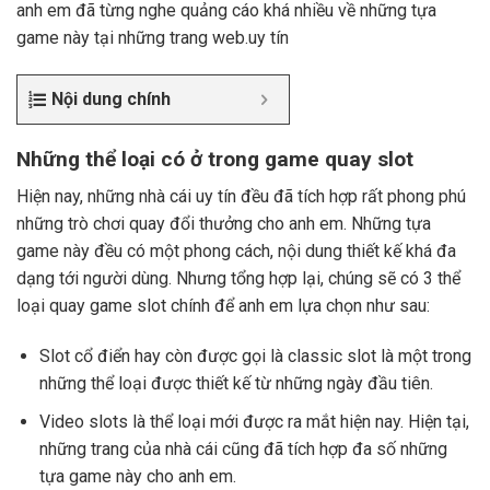
anh em đã từng nghe quảng cáo khá nhiều về những tựa
game này tại những trang web.uy tín
Nội dung chính
Những thể loại có ở trong game quay slot
Hiện nay, những nhà cái uy tín đều đã tích hợp rất phong phú
những trò chơi quay đổi thưởng cho anh em. Những tựa
game này đều có một phong cách, nội dung thiết kế khá đa
dạng tới người dùng. Nhưng tổng hợp lại, chúng sẽ có 3 thể
loại quay game slot chính để anh em lựa chọn như sau:
Slot cổ điển hay còn được gọi là classic slot là một trong
những thể loại được thiết kế từ những ngày đầu tiên.
Video slots là thể loại mới được ra mắt hiện nay. Hiện tại,
những trang của nhà cái cũng đã tích hợp đa số những
tựa game này cho anh em.