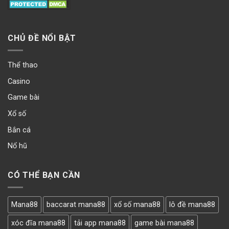
CHỦ ĐỀ NỔI BẬT
Thể thao
Casino
Game bài
Xổ số
Bắn cá
Nổ hũ
CÓ THỂ BẠN CẦN
Mana88
baccarat mana88
xổ số mana88
lô đề mana88
xóc đĩa mana88
tải app mana88
game bài mana88