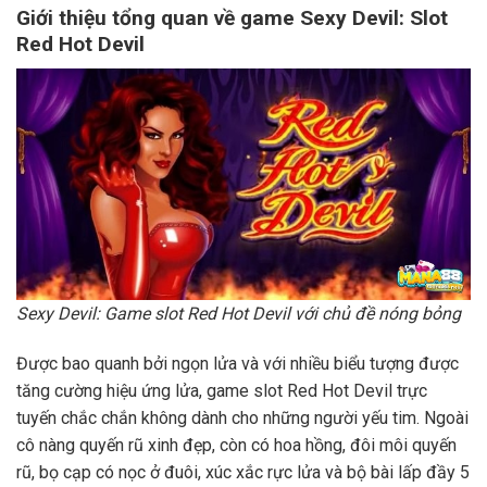
Giới thiệu tổng quan về game Sexy Devil: Slot
Red Hot Devil
Sexy Devil: Game slot Red Hot Devil với chủ đề nóng bỏng
Được bao quanh bởi ngọn lửa và với nhiều biểu tượng được
tăng cường hiệu ứng lửa, game slot Red Hot Devil trực
tuyến chắc chắn không dành cho những người yếu tim. Ngoài
cô nàng quyến rũ xinh đẹp, còn có hoa hồng, đôi môi quyến
rũ, bọ cạp có nọc ở đuôi, xúc xắc rực lửa và bộ bài lấp đầy 5