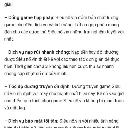
giàu.
– Cổng game hợp pháp:
Siêu nổ.vin đảm bảo chất lượng
game cho đến dịch vụ và tính năng. Tất cả góp phần mang
đến cho các cược thủ Siêu nổ.vin những trải nghiệm tuyệt vời
nhất.
– Dịch vụ nạp rút nhanh chóng:
Nạp tiền hay đổi thưởng
được Siêu nổ.vin thiết kế với các thao tác đơn giản dễ thực
hiện. Thời gian chờ đợi không lâu nên cược thủ sẽ nhanh
chóng cập nhật số dư của mình.
– Tốc độ đường truyền ổn định:
Đường truyền game Siêu
nổ.vin ổn định với máy chủ mạnh nhất hiện nay. Kể cả vào giờ
cao điểm quá trình chơi game Siêu nổ.vin không bị gián đoạn
và giật lag.
– Dịch vụ bảo mật tối tân:
Siêu nổ.vin với nhiều tính năng