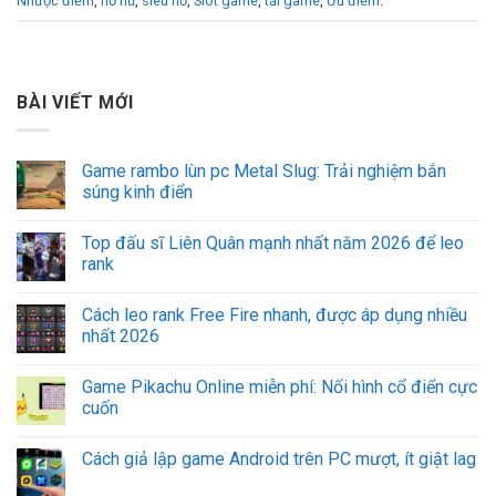
Nhược điểm
,
nổ hũ
,
siêu nổ
,
Slot game
,
tải game
,
Ưu điểm
.
BÀI VIẾT MỚI
Game rambo lùn pc Metal Slug: Trải nghiệm bắn
súng kinh điển
Top đấu sĩ Liên Quân mạnh nhất năm 2026 để leo
rank
Cách leo rank Free Fire nhanh, được áp dụng nhiều
nhất 2026
Game Pikachu Online miễn phí: Nối hình cổ điển cực
cuốn
Cách giả lập game Android trên PC mượt, ít giật lag