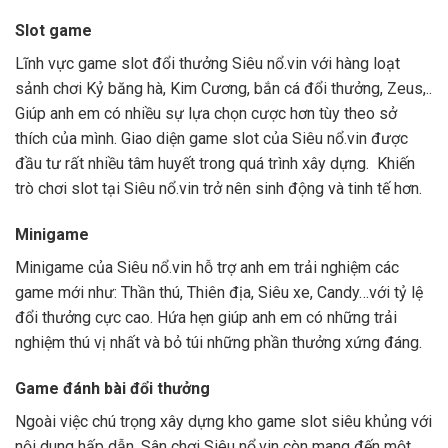
Slot game
Lĩnh vực game slot đổi thưởng Siêu nổ.vin với hàng loạt
sảnh chơi Kỷ băng hà, Kim Cương, bắn cá đổi thưởng, Zeus,..
Giúp anh em có nhiều sự lựa chọn cược hơn tùy theo sở
thích của mình. Giao diện game slot của Siêu nổ.vin được
đầu tư rất nhiều tâm huyết trong quá trình xây dựng. Khiến
trò chơi slot tại Siêu nổ.vin trở nên sinh động và tinh tế hơn.
Minigame
Minigame của Siêu nổ.vin hỗ trợ anh em trải nghiệm các
game mới như: Thần thú, Thiên địa, Siêu xe, Candy…với tỷ lệ
đổi thưởng cực cao. Hứa hẹn giúp anh em có những trải
nghiệm thú vị nhất và bỏ túi những phần thưởng xứng đáng.
Game đánh bài đổi thưởng
Ngoài việc chú trọng xây dựng kho game slot siêu khủng với
nội dung hấp dẫn. Sân chơi Siêu nổ.vin còn mang đến một