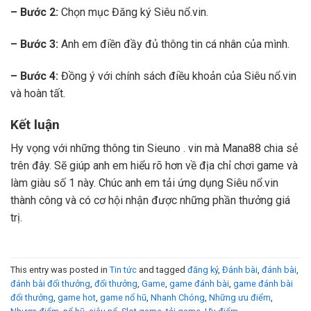
– Bước 2:
Chọn mục Đăng ký Siêu nổ.vin.
– Bước 3:
Anh em điền đầy đủ thông tin cá nhân của mình.
– Bước 4:
Đồng ý với chính sách điều khoản của Siêu nổ.vin
và hoàn tất.
Kết luận
Hy vọng với những thông tin Sieuno . vin mà Mana88 chia sẻ
trên đây. Sẽ giúp anh em hiểu rõ hơn về địa chỉ chơi game và
làm giàu số 1 này. Chúc anh em tải ứng dụng Siêu nổ.vin
thành công và có cơ hội nhận được những phần thưởng giá
trị.
This entry was posted in
Tin tức
and tagged
đăng ký
,
Đánh bài
,
đánh bài
,
đánh bài đổi thưởng
,
đổi thưởng
,
Game
,
game đánh bài
,
game đánh bài
đổi thưởng
,
game hot
,
game nổ hũ
,
Nhanh Chóng
,
Những ưu điểm
,