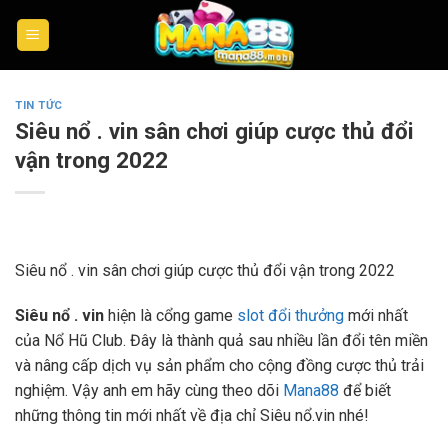
Skip
to
content
TIN TỨC
Siêu nổ . vin sân chơi giúp cược thủ đổi
vận trong 2022
Siêu nổ . vin sân chơi giúp cược thủ đổi vận trong 2022
Siêu nổ . vin
hiện là cổng game
slot đổi thưởng
mới nhất
của Nổ Hũ Club. Đây là thành quả sau nhiều lần đổi tên miền
và nâng cấp dịch vụ sản phẩm cho cộng đồng cược thủ trải
nghiệm. Vậy anh em hãy cùng theo dõi
Mana88
để biết
những thông tin mới nhất về địa chỉ Siêu nổ.vin nhé!