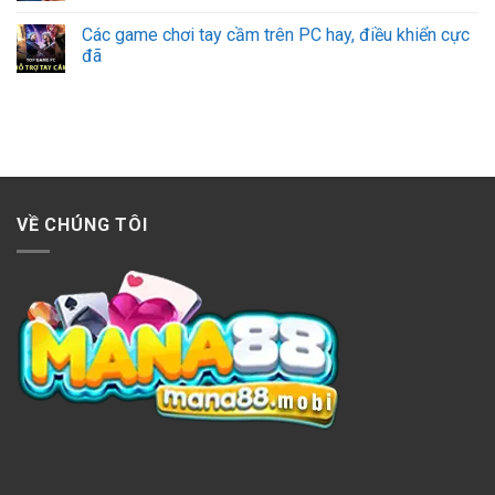
Các game chơi tay cầm trên PC hay, điều khiển cực
đã
VỀ CHÚNG TÔI