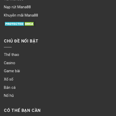
Nạp rút Mana88
Khuyễn mãi Mana88
CHỦ ĐỀ NỔI BẬT
Thể thao
Casino
Game bài
Xổ số
Bắn cá
Nổ hũ
CÓ THỂ BẠN CẦN