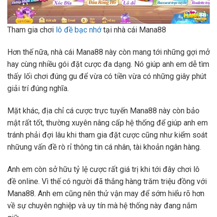
Tham gia chơi
lô đề bạc nhớ
tại nhà cái Mana88
Hơn thế nữa, nhà cái Mana88 này còn mang tới những gợi mở
hay cùng nhiều gói đặt cược đa dạng. Nó giúp anh em dễ tìm
thấy lối chơi đúng gu để vừa có tiền vừa có những giây phút
giải trí đúng nghĩa.
Mặt khác, địa chỉ cá cược trực tuyến Mana88 này còn bảo
mật rất tốt, thường xuyên nâng cấp hệ thống để giúp anh em
tránh phải đợi lâu khi tham gia đặt cược cũng như kiểm soát
nhữung vấn đề rò rỉ thông tin cá nhân, tài khoản ngân hàng.
Anh em còn sở hữu tỷ lệ cược rất giá trị khi tới đây chơi lô
đề online. Vì thế có người đã thắng hàng trăm triệu đồng với
Mana88. Anh em cũng nên thử vận may để sớm hiểu rõ hơn
về sự chuyên nghiệp và uy tín mà hệ thống này đang nắm