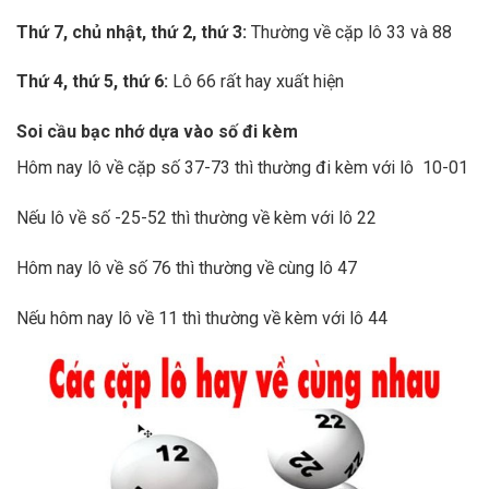
Thứ 7, chủ nhật, thứ 2, thứ 3:
Thường về cặp lô 33 và 88
Thứ 4, thứ 5, thứ 6:
Lô 66 rất hay xuất hiện
Soi cầu bạc nhớ dựa vào số đi kèm
Hôm nay lô về cặp số 37-73 thì thường đi kèm với lô 10-01
Nếu lô về số -25-52 thì thường về kèm với lô 22
Hôm nay lô về số 76 thì thường về cùng lô 47
Nếu hôm nay lô về 11 thì thường về kèm với lô 44