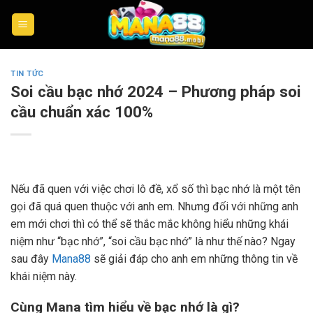
Skip
to
content
TIN TỨC
Soi cầu bạc nhớ 2024 – Phương pháp soi
cầu chuẩn xác 100%
Nếu đã quen với việc chơi lô đề, xổ số thì bạc nhớ là một tên
gọi đã quá quen thuộc với anh em. Nhưng đối với những anh
em mới chơi thì có thể sẽ thắc mắc không hiểu những khái
niệm như “bạc nhớ”, “soi cầu bạc nhớ” là như thế nào? Ngay
sau đây
Mana88
sẽ giải đáp cho anh em những thông tin về
khái niệm này.
Cùng Mana tìm hiểu về bạc nhớ là gì?