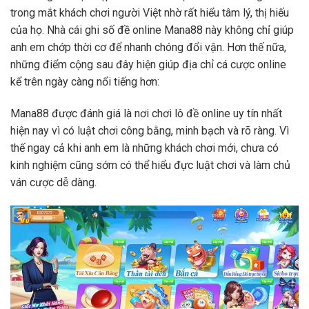
trong mắt khách chơi người Việt nhờ rất hiểu tâm lý, thị hiếu
của họ. Nhà cái ghi số đề online Mana88 này không chỉ giúp
anh em chớp thời cơ để nhanh chóng đổi vận. Hơn thế nữa,
những điểm cộng sau đây hiện giúp địa chỉ cá cược online
kể trên ngày càng nổi tiếng hơn:
Mana88 được đánh giá là nơi chơi lô đề online uy tín nhất
hiện nay vì có luật chơi công bằng, minh bạch và rõ ràng. Vì
thế ngay cả khi anh em là những khách chơi mới, chưa có
kinh nghiệm cũng sớm có thể hiểu đực luật chơi và làm chủ
ván cược dễ dàng.