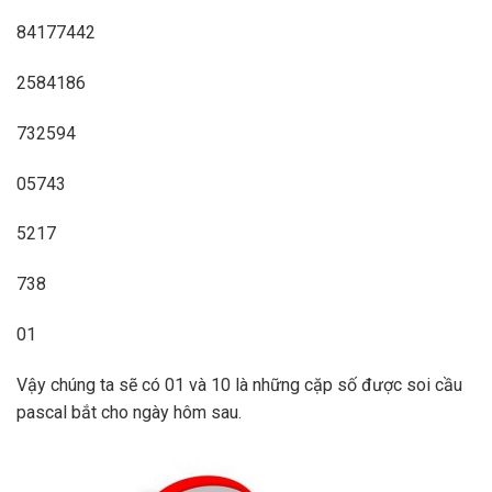
84177442
2584186
732594
05743
5217
738
01
Vậy chúng ta sẽ có 01 và 10 là những cặp số được soi cầu
pascal bắt cho ngày hôm sau.