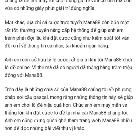
chúng ta dễ tìm thấy lối chơi đúng gu để vừa có tiền mà còn
vừa có những giây phút giải trí đúng nghĩa.
Mặt khác, địa chỉ cá cược trực tuyến Mana88 còn bảo mật
rất tốt, thường xuyên nâng cấp hệ thống để giúp anh em
tránh phải đợi lâu khi đặt cược cũng như kiểm soát tốt vấn
đề rò rỉ về thông tin cá nhân, tài khoản ngân hàng.
Anh em còn sở hữu tỷ lệ cược rất giá trị khi tới Mana88 chơi
lô đề online. Vì thế mà đã có người đã thắng hàng trăm triệu
đồng với Mana88.
Trên đây là những chia sẽ của Mana88 chúng tôi về phương
pháp soi cầu pascal, mong rằng những thông tin này sẽ giúp
anh em chơi lô đề hiệu quả hơn. Chúc anh em may mắn và
thắng lớn khi đặt cược lô đề tại nhà cái Mana88 chúng tôi.
Anh em cũng đừng quên ghé tham trang web Mana88 nhiều
hơn để đọc những bài viết thú vị khác.