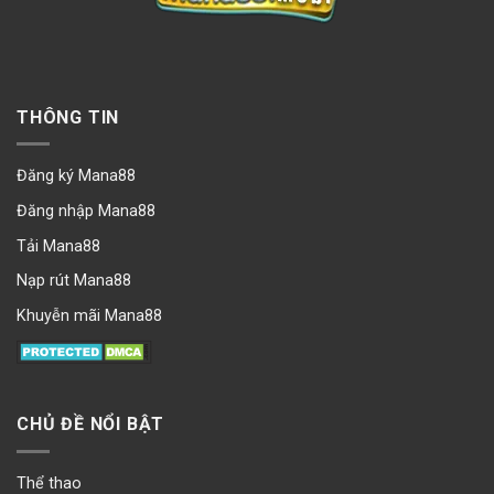
THÔNG TIN
Đăng ký Mana88
Đăng nhập Mana88
Tải Mana88
Nạp rút Mana88
Khuyễn mãi Mana88
CHỦ ĐỀ NỔI BẬT
Thể thao