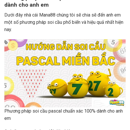
dành cho anh em
Dưới đây nhà cái Mana88 chúng tôi sẽ chia sẽ đến anh em
một số phương pháp soi cầu phổ biến và hiệu quả nhất hiện
nay.
Phương pháp soi cầu pascal chuẩn xác 100% dành cho anh
em