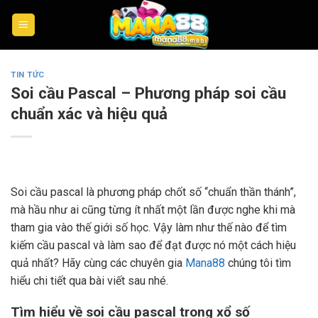
Skip
to
content
TIN TỨC
Soi cầu Pascal – Phương pháp soi cầu
chuẩn xác và hiệu quả
Soi cầu pascal là phương pháp chốt số “chuẩn thần thánh”,
mà hầu như ai cũng từng ít nhất một lần được nghe khi mà
tham gia vào thế giới số học. Vậy làm như thế nào để tìm
kiếm cầu pascal và làm sao để đạt được nó một cách hiệu
quả nhất? Hãy cùng các chuyên gia
Mana88
chúng tôi tìm
hiểu chi tiết qua bài viết sau nhé.
Tìm hiểu về soi cầu pascal trong xổ số