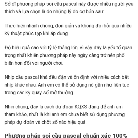
Sở dĩ phương pháp soi cầu pascal này được nhiều người yêu
thích và lựa chọn là do những lý do cơ bản sau:
Thực hiện nhanh chóng, đơn giản và không đòi hỏi quá nhiều
kỹ thuật phức tạp khi áp dụng.
Độ hiệu quả cao với tỷ lệ thắng lớn, vì vậy đây là yếu tố quan
trọng nhất khiến phương pháp này ngày càng trở nên phổ
biến hơn đối với người chơi.
Nhịp cầu pascal khá đều đặn và ổn định với nhiều cách bắt
nhịp khác nhau, Anh em có thể sử dụng nó gần như liên tục
trong các kỳ quay số mở thưởng.
Nhìn chung, đây là cách dự đoán KQXS đáng để anh em
tham khảo, nhất là khi anh em chưa biết sử dụng phương
pháp dự đoán và chốt số nào hiệu quả.
Phương pháp soi cầu pascal chuẩn xác 100%