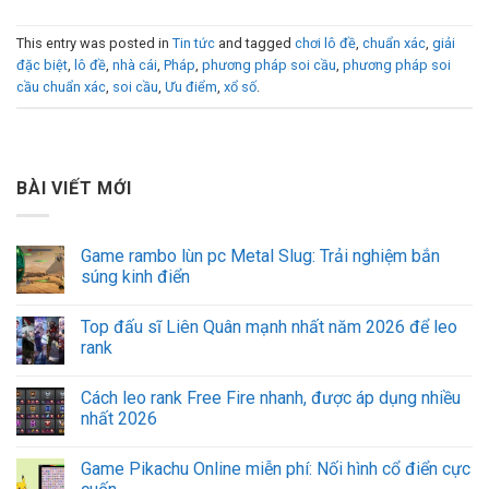
This entry was posted in
Tin tức
and tagged
chơi lô đề
,
chuẩn xác
,
giải
đặc biệt
,
lô đề
,
nhà cái
,
Pháp
,
phương pháp soi cầu
,
phương pháp soi
cầu chuẩn xác
,
soi cầu
,
Ưu điểm
,
xổ số
.
BÀI VIẾT MỚI
Game rambo lùn pc Metal Slug: Trải nghiệm bắn
súng kinh điển
Top đấu sĩ Liên Quân mạnh nhất năm 2026 để leo
rank
Cách leo rank Free Fire nhanh, được áp dụng nhiều
nhất 2026
Game Pikachu Online miễn phí: Nối hình cổ điển cực