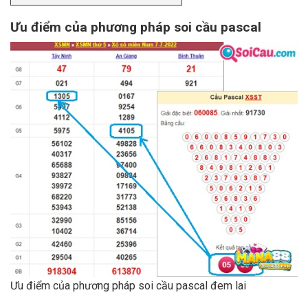
Ưu điểm của phương pháp soi cầu pascal
Ưu điểm của phương pháp soi cầu pascal đem lai