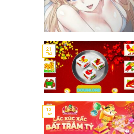
21
Th2
13
Th2