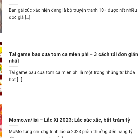
Bạn gái xúc xắc hiện đang là bộ truyện tranh 18+ được rất nhiều
độc giả [...]
Tai game bau cua tom ca mien phi – 3 cách tải đơn giản
nhất
Tai game bau cua tom ca mien phi là một trong những từ khóa
hot [...]
Momo.vn/lixi – Lắc Xì 2023: Lắc xúc xắc, bắt trăm tỷ
MoMo tung chương trình lắc xì 2023 phần thưởng đến hàng tỷ