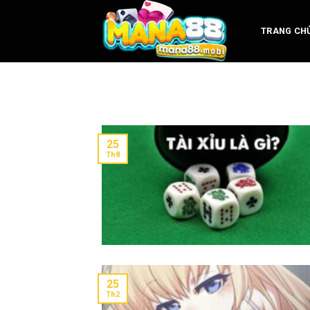
Skip
to
TRANG CH
content
25
Th8
25
Th2