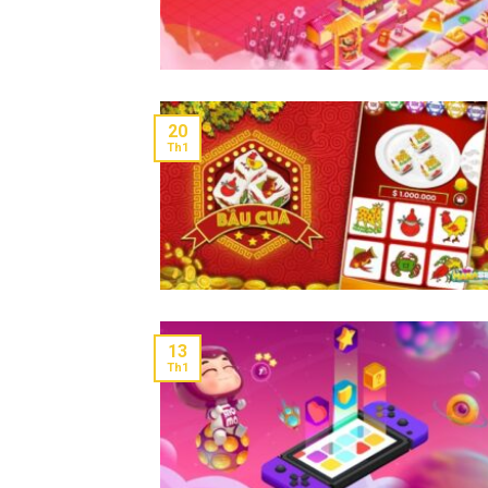
20
Th1
13
Th1