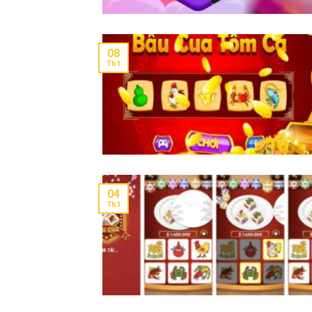
08
Th1
04
Th1