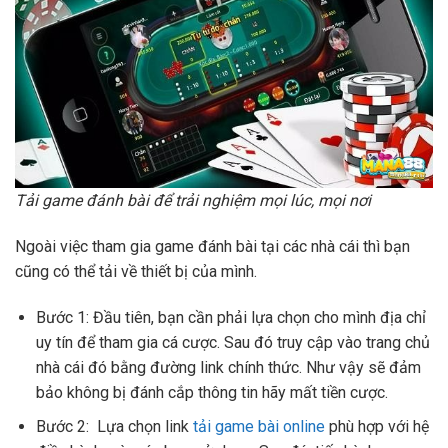
Tải game đánh bài để trải nghiệm mọi lúc, mọi nơi
Ngoài việc tham gia game đánh bài tại các nhà cái thì bạn
cũng có thể tải về thiết bị của mình.
Bước 1: Đầu tiên, bạn cần phải lựa chọn cho mình địa chỉ
uy tín để tham gia cá cược. Sau đó truy cập vào trang chủ
nhà cái đó bằng đường link chính thức. Như vậy sẽ đảm
bảo không bị đánh cắp thông tin hãy mất tiền cược.
Bước 2: Lựa chọn link
tải game bài online
phù hợp với hệ