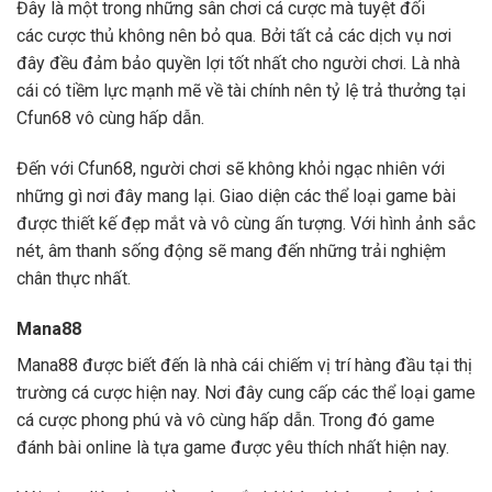
Đây là một trong những sân chơi cá cược mà tuyệt đối
các cược thủ không nên bỏ qua. Bởi tất cả các dịch vụ nơi
đây đều đảm bảo quyền lợi tốt nhất cho người chơi. Là nhà
cái có tiềm lực mạnh mẽ về tài chính nên tỷ lệ trả thưởng tại
Cfun68 vô cùng hấp dẫn.
Đến với Cfun68, người chơi sẽ không khỏi ngạc nhiên với
những gì nơi đây mang lại. Giao diện các thể loại game bài
được thiết kế đẹp mắt và vô cùng ấn tượng. Với hình ảnh sắc
nét, âm thanh sống động sẽ mang đến những trải nghiệm
chân thực nhất.
Mana88
Mana88 được biết đến là nhà cái chiếm vị trí hàng đầu tại thị
trường cá cược hiện nay. Nơi đây cung cấp các thể loại game
cá cược phong phú và vô cùng hấp dẫn. Trong đó game
đánh bài online là tựa game được yêu thích nhất hiện nay.