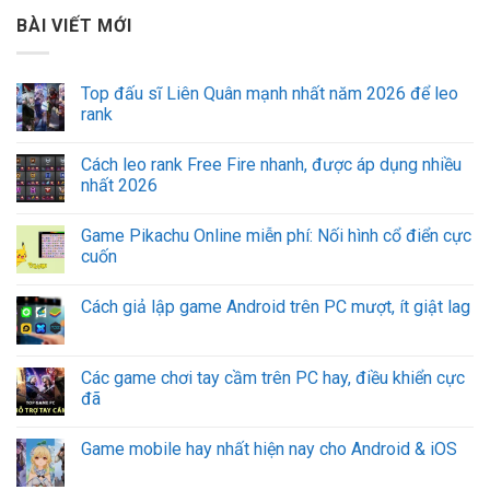
BÀI VIẾT MỚI
Top đấu sĩ Liên Quân mạnh nhất năm 2026 để leo
rank
Cách leo rank Free Fire nhanh, được áp dụng nhiều
nhất 2026
Game Pikachu Online miễn phí: Nối hình cổ điển cực
cuốn
Cách giả lập game Android trên PC mượt, ít giật lag
Các game chơi tay cầm trên PC hay, điều khiển cực
đã
Game mobile hay nhất hiện nay cho Android & iOS