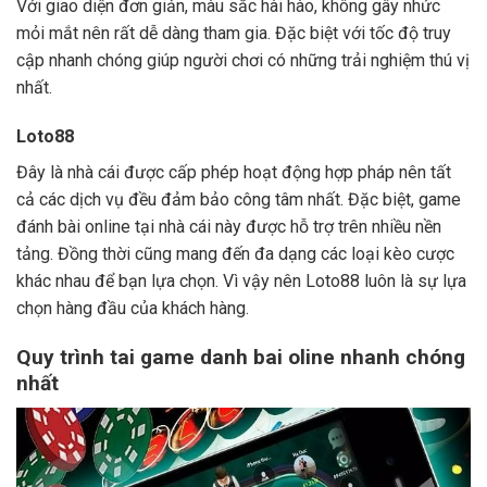
Với giao diện đơn giản, màu sắc hài hào, không gây nhức
mỏi mắt nên rất dễ dàng tham gia. Đặc biệt với tốc độ truy
cập nhanh chóng giúp người chơi có những trải nghiệm thú vị
nhất.
Loto88
Đây là nhà cái được cấp phép hoạt động hợp pháp nên tất
cả các dịch vụ đều đảm bảo công tâm nhất. Đặc biệt, game
đánh bài online tại nhà cái này được hỗ trợ trên nhiều nền
tảng. Đồng thời cũng mang đến đa dạng các loại kèo cược
khác nhau để bạn lựa chọn. Vì vậy nên Loto88 luôn là sự lựa
chọn hàng đầu của khách hàng.
Quy trình tai game danh bai oline nhanh chóng
nhất