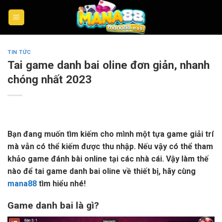
Skip
to
content
TIN TỨC
Tai game danh bai oline đơn giản, nhanh
chóng nhất 2023
Bạn đang muốn tìm kiếm cho mình một tựa game giải trí
mà vẫn có thể kiếm được thu nhập. Nếu vậy có thể tham
khảo game đánh bài online tại các nhà cái. Vậy làm thế
nào để tai game danh bai oline về thiết bị, hãy cùng
mana88
tìm hiểu nhé!
Game danh bai là gì?