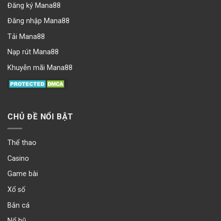
Đăng ký Mana88
Đăng nhập Mana88
Tải Mana88
Nạp rút Mana88
Khuyễn mãi Mana88
CHỦ ĐỀ NỔI BẬT
Thể thao
Casino
Game bài
Xổ số
Bắn cá
Nổ hũ