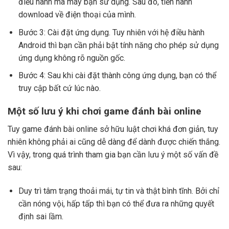
điều hành mà máy bạn sử dụng. Sau đó, tiến hành
download về điện thoại của mình.
Bước 3: Cài đặt ứng dụng. Tuy nhiên với hệ điều hành
Android thì bạn cần phải bật tính năng cho phép sử dụng
ứng dụng không rõ nguồn gốc.
Bước 4: Sau khi cài đặt thành công ứng dụng, bạn có thể
truy cập bất cứ lúc nào.
Một số lưu ý khi chơi game đánh bài online
Tuy game đánh bài online sở hữu luật chơi khá đơn giản, tuy
nhiên không phải ai cũng dễ dàng để dành được chiến thắng.
Vì vậy, trong quá trình tham gia bạn cần lưu ý một số vấn đề
sau:
Duy trì tâm trạng thoải mái, tự tin và thật bình tĩnh. Bởi chỉ
cần nóng vội, hấp tấp thì bạn có thể đưa ra những quyết
định sai lầm.