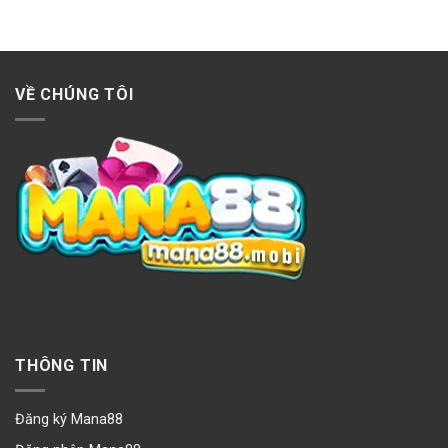
VỀ CHÚNG TÔI
THÔNG TIN
Đăng ký Mana88