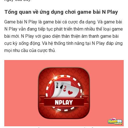
Tổng quan về ứng dụng chơi game bài N Play
Game bài N Play là game bài cá cược đa dạng. Và game bài
N Play vẫn đang tiếp tục phát triển thêm nhiều thể loại game
bài mới. N Play với giao diện thân thiện âm thanh game bài
cực kỳ sống động. Và hệ thống tính năng tại N Play đáp ứng
mọi nhu cầu của cược thủ.