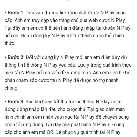
• Bước 1
: Dựa vào đường link mới nhất được N Play cung
cấp. Anh em truy cập vào trang chủ của web cược N Play.
Tại đây anh em có thể tiến hành đăng nhập tài khoản N Play
nếu có. Hoặc đăng ký N Play để trở thành cược thủ chính
thức.
• Bước 2:
Đối với đăng ký N Play mới anh em điền đầy đủ
thông tin hệ thống N Play yêu cầu. Lưu ý trong quá trình thực
hiện tải N Play nếu có vấn đề vướng mắc. Anh em liên hệ bộ
phận chăm sóc cược thủ N Play để được hỗ trợ nhanh
chóng.
• Bước 3:
Sau khi hoàn tất thủ tục hệ thống N Play sẽ tự
động đăng nhập lần đầu cho cược thủ. Tại giao diện màn
hình chính anh em nhấn vào mục tải N Play để chuyển sang
phần tải ứng dụng. Tại đây nhà phát hành N Play sẽ cung
cấp cho anh em mã QR. Để phục vụ quá trình tải N Play