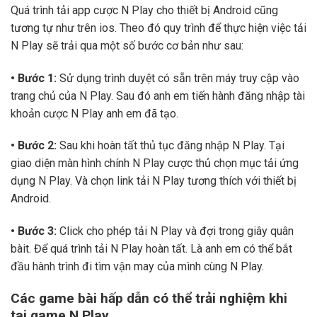
Quá trình tải app cược N Play cho thiết bị Android cũng
tương tự như trên ios. Theo đó quy trình để thực hiện việc tải
N Play sẽ trải qua một số bước cơ bản như sau:
• Bước 1:
Sử dụng trình duyệt có sẵn trên máy truy cập vào
trang chủ của N Play. Sau đó anh em tiến hành đăng nhập tài
khoản cược N Play anh em đã tạo.
• Bước 2:
Sau khi hoàn tất thủ tục đăng nhập N Play. Tại
giao diện màn hình chính N Play cược thủ chọn mục tải ứng
dụng N Play. Và chọn link tải N Play tương thích với thiết bị
Android.
• Bước 3:
Click cho phép tải N Play và đợi trong giây quân
bàit. Để quá trình tải N Play hoàn tất. Là anh em có thể bắt
đầu hành trình đi tìm vận may của mình cùng N Play.
Các game bài hấp dẫn có thể trải nghiệm khi
tai game N Play