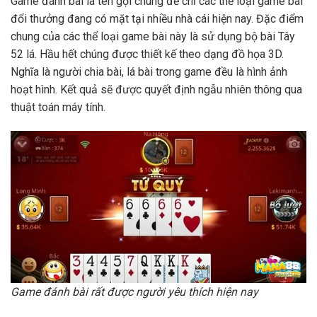
Game đánh bài là tên gọi chung để chỉ các thể loại game bài
đổi thưởng đang có mặt tại nhiều nhà cái hiện nay. Đặc điểm
chung của các thể loại game bài này là sử dụng bộ bài Tây
52 lá. Hầu hết chúng được thiết kế theo dạng đồ họa 3D.
Nghĩa là người chia bài, lá bài trong game đều là hình ảnh
hoạt hình. Kết quả sẽ được quyết định ngẫu nhiên thông qua
thuật toán máy tính.
Game đánh bài rất được người yêu thích hiện nay