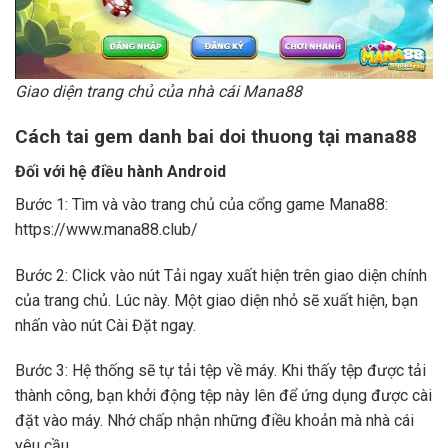
Giao diện trang chủ của nhà cái Mana88
Cách tai gem danh bai doi thuong tại mana88
Đối với hệ điều hành Android
Bước 1: Tìm và vào trang chủ của cổng game Mana88:
https://www.mana88.club/
Bước 2: Click vào nút Tải ngay xuất hiện trên giao diện chính
của trang chủ. Lúc này. Một giao diện nhỏ sẽ xuất hiện, bạn
nhấn vào nút Cài Đặt ngay.
Bước 3: Hệ thống sẽ tự tải tệp về máy. Khi thấy tệp được tải
thành công, bạn khởi động tệp này lên để ứng dụng được cài
đặt vào máy. Nhớ chấp nhận những điều khoản mà nhà cái
yêu cầu.