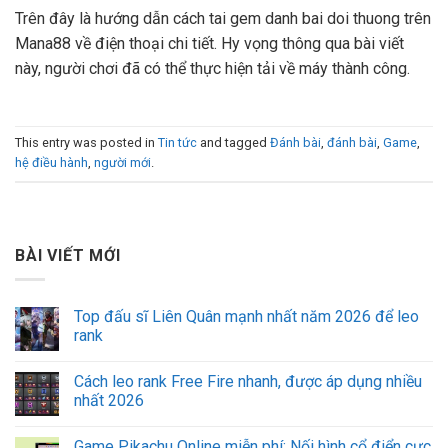
Trên đây là hướng dẫn cách tai gem danh bai doi thuong trên
Mana88 về điện thoại chi tiết. Hy vọng thông qua bài viết
này, người chơi đã có thể thực hiện tải về máy thành công.
This entry was posted in
Tin tức
and tagged
Đánh bài
,
đánh bài
,
Game
,
hệ điều hành
,
người mới
.
BÀI VIẾT MỚI
Top đấu sĩ Liên Quân mạnh nhất năm 2026 để leo
rank
Cách leo rank Free Fire nhanh, được áp dụng nhiều
nhất 2026
Game Pikachu Online miễn phí: Nối hình cổ điển cực