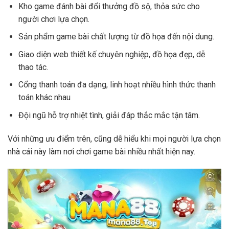
Kho game đánh bài đổi thưởng đồ sộ, thỏa sức cho
người chơi lựa chọn.
Sản phẩm game bài chất lượng từ đồ họa đến nội dung.
Giao diện web thiết kế chuyên nghiệp, đồ họa đẹp, dễ
thao tác.
Cổng thanh toán đa dạng, linh hoạt nhiều hình thức thanh
toán khác nhau
Đội ngũ hỗ trợ nhiệt tình, giải đáp thắc mắc tận tâm.
Với những ưu điểm trên, cũng dễ hiểu khi mọi người lựa chọn
nhà cái này làm nơi chơi game bài nhiều nhất hiện nay.