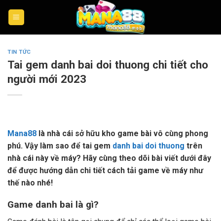
Skip
to
content
TIN TỨC
Tai gem danh bai doi thuong chi tiết cho
người mới 2023
Mana88
là nhà cái sở hữu kho game bài vô cùng phong
phú. Vậy làm sao để tai gem
danh bai doi thuong
trên
nhà cái này về máy? Hãy cùng theo dõi bài viết dưới đây
để được hướng dẫn chi tiết cách tải game về máy như
thế nào nhé!
Game danh bai là gì?