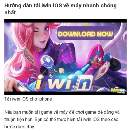
Hướng dẫn tải iwin iOS về máy nhanh chóng
nhất
Tải iwin iOS cho iphone
Nếu bạn muốn tải game về máy để chơi game dễ dàng và
thuận tiện hơn. Bạn có thể thực hiện tải iwin iOS theo các
bước dưới đây: