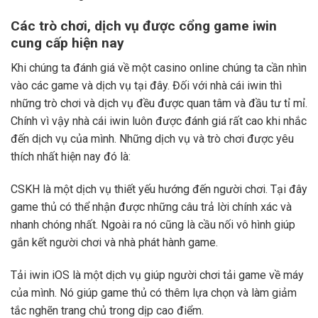
Các trò chơi, dịch vụ được cổng game iwin
cung cấp hiện nay
Khi chúng ta đánh giá về một casino online chúng ta cần nhìn
vào các game và dịch vụ tại đây. Đối với nhà cái iwin thì
những trò chơi và dịch vụ đều được quan tâm và đầu tư tỉ mỉ.
Chính vì vậy nhà cái iwin luôn được đánh giá rất cao khi nhắc
đến dịch vụ của mình. Những dịch vụ và trò chơi được yêu
thích nhất hiện nay đó là:
CSKH là một dịch vụ thiết yếu hướng đến người chơi. Tại đây
game thủ có thể nhận được những câu trả lời chính xác và
nhanh chóng nhất. Ngoài ra nó cũng là cầu nối vô hình giúp
gắn kết người chơi và nhà phát hành game.
Tải iwin iOS là một dịch vụ giúp người chơi tải game về máy
của mình. Nó giúp game thủ có thêm lựa chọn và làm giảm
tắc nghẽn trang chủ trong dịp cao điểm.