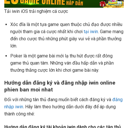
Tải iwin iOS trải nghiệm cá cược
Xóc đĩa là một tựa game quen thuộc chủ đạo được nhiều
người tham gia cá cược nhất khi chơi
tại iwin
. Game mang
đến cho cược thủ những phút giây vui vẻ và phần thưởng
lớn.
Poker là một game bài mới lạ thu hút được rất đông
game thủ quan tâm. Những ván đầu hấp dẫn và phần
thưởng thắng cược lớn khi chơi game bài này.
Hướng dẫn đăng ký và đăng nhập iwin online
phien ban moi nhat
Đối với những tân thủ đang muốn biết cách đăng ký và
đăng
nhập iwin
. Hãy làm theo hướng dẫn dưới đây để áp dụng
thành công nhé:
Hướng dẫn đăng ký tài khoản iwin dành cho các tân thủ