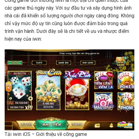
Cổng game đổi thưởng iwin là một địa chỉ quen thuộc của
các game thủ ngày này. Với sự đầu tư và xây dựng hình ảnh
nhà cái đã khiến số lượng người chơi ngày càng đông. Không
chỉ vậy mức độ uy tín cũng luôn được đảm bảo trong quá
trình vận hành. Dưới đây sẽ là chi tiết về ưu và nhược điểm
hiện nay của iwin:
Tải iwin iOS – Giới thiệu về cổng game