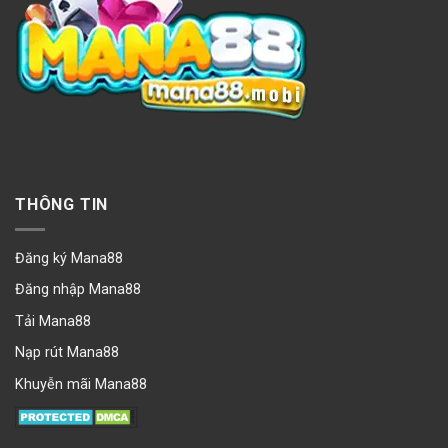
THÔNG TIN
Đăng ký Mana88
Đăng nhập Mana88
Tải Mana88
Nạp rút Mana88
Khuyễn mãi Mana88