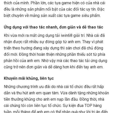
thích của mình. Phần lớn, các tựa game hiện có của nhà cái
đều là những sản phẩm nổi bật của các đối tác uy tín. Đặc
biệt chuyên về mảng sản xuất các tựa game siêu phẩm.
Ứng dụng với thao tác nhanh, đơn giản và dễ thao tác
Khi vừa mới ra mắt ứng dụng tải iwin68 giải trí. Nhà cái đã
nhận được rất nhiều sự đóng góp từ anh em. Thay vì phát
triển theo hướng đang xây dựng thì sân chơi đã chủ động
đổi mới. Đồng thời hoàn thiện những phần thiếu sót từ phía
phản hồi của anh em. Nhờ vậy mà các thao tác tải ứng dụng
cũng trở nên đơn giản và dễ dàng hơn khi đến tay anh em.
Khuyến mãi khủng, liên tục
Những chương trình ưu đãi do nhà cái tổ chức đều rất hấp
dẫn và thu hút anh em quan tâm. Vừa dành tặng những khoản
tiền thưởng khủng cho anh em nạp lần đầu. Đồng thời, nhà
cái chúng tôi còn liên tục tổ chức. Sự kiện đua TOP hàng
tuần, mỗi tháng để anh em có thể nhận quà như lời tri ân đến