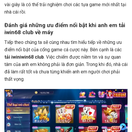
vài giây là có thể trải nghiệm chơi các tựa game mới nhất tại
nhà cái rồi.
Đánh giá những ưu điểm nổi bật khi anh em tải
iwin68 club về máy
Tiếp theo chúng ta sẽ cùng nhau tìm hiểu tiếp về những ưu
điểm nổi bật của cổng game cá cược này. Bên cạnh là các
tải iwiniwin68 club
. Việc chiếm được niềm tin và sự quan
tâm của anh em không phải là đơn giản. Trong khi đó, nhà cái
đã làm rất tốt và chưa từng khiến anh em người chơi phải
thất vọng.