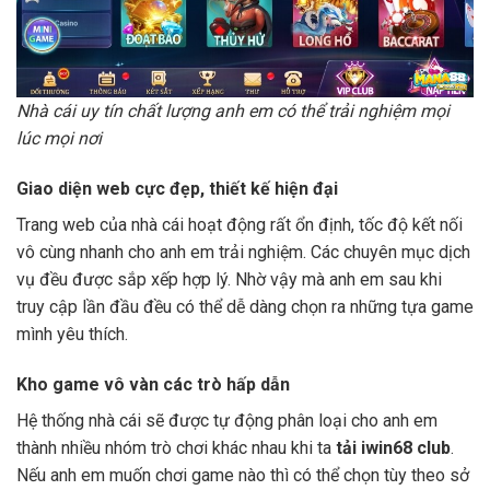
Nhà cái uy tín chất lượng anh em có thể trải nghiệm mọi
lúc mọi nơi
Giao diện web cực đẹp, thiết kế hiện đại
Trang web của nhà cái hoạt động rất ổn định, tốc độ kết nối
vô cùng nhanh cho anh em trải nghiệm. Các chuyên mục dịch
vụ đều được sắp xếp hợp lý. Nhờ vậy mà anh em sau khi
truy cập lần đầu đều có thể dễ dàng chọn ra những tựa game
mình yêu thích.
Kho game vô vàn các trò hấp dẫn
Hệ thống nhà cái sẽ được tự động phân loại cho anh em
thành nhiều nhóm trò chơi khác nhau khi ta
tải iwin68 club
.
Nếu anh em muốn chơi game nào thì có thể chọn tùy theo sở