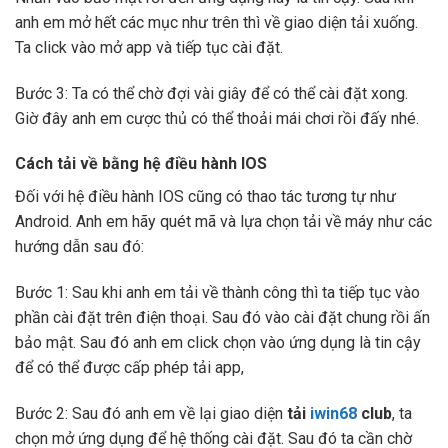
anh em mở hết các mục như trên thì về giao diện tải xuống.
Ta click vào mở app và tiếp tục cài đặt.
Bước 3: Ta có thể chờ đợi vài giây để có thể cài đặt xong.
Giờ đây anh em cược thủ có thể thoải mái chơi rồi đấy nhé.
Cách tải về bằng hệ điều hành IOS
Đối với hệ điều hành IOS cũng có thao tác tương tự như
Android. Anh em hãy quét mã và lựa chọn tải về máy như các
hướng dẫn sau đó:
Bước 1: Sau khi anh em tải về thành công thì ta tiếp tục vào
phần cài đặt trên điện thoại. Sau đó vào cài đặt chung rồi ấn
bảo mật. Sau đó anh em click chọn vào ứng dụng là tin cậy
để có thể được cấp phép tải app,
Bước 2: Sau đó anh em về lại giao diện
tải
iwin68
club
, ta
chọn mở ứng dụng để hệ thống cài đặt. Sau đó ta cần chờ