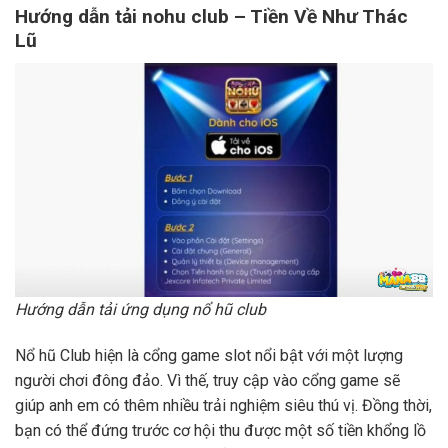
Hướng dẫn tải nohu club – Tiền Về Như Thác
Lũ
Hướng dẫn tải ứng dụng nổ hũ club
Nổ hũ Club hiện là cổng game slot nổi bật với một lượng
người chơi đông đảo. Vì thế, truy cập vào cổng game sẽ
giúp anh em có thêm nhiều trải nghiệm siêu thú vị. Đồng thời,
bạn có thể đứng trước cơ hội thu được một số tiền khổng lồ