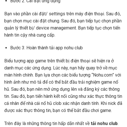
Bước 2: Cài đặt ứng dụng
Bạn vào phần cài đặt/ settings trên máy điện thoại. Sau đó,
bạn chọn mục cài đặt chung. Sau đó, bạn tiếp tục chọn phần
quản lý thiết bị/ device management. Bạn tiếp tục chọn tiến
hành tin cậy nhà cung cấp.
Bước 3: Hoàn thành tải app nohu club
Biểu tượng app game trên thiết bị điện thoại sẽ hiện ra ở
danh mục các ứng dụng. Lúc này, nạn hãy quay trở về mục
màn hình chính. Bạn lựa chọn các biểu tượng “Nohu.com” với
hình ảnh như mô tả để có thể bắt đầu trải nghiệm game nổ
hũ. Sau đó, bạn nên mở ứng dụng lên và đăng ký các thông
tin. Sau đó, bạn tiến hành kết nối cũng như xác thực thông tin
cá nhân để nhà cái nổ hũ clob xác nhận danh tính. Khi nick đã
được xác thực thông tin, bạn có thể bắt đầu chơi game.
Trên đây là những thông tin hấp dẫn nhất về
tải nohu club
.