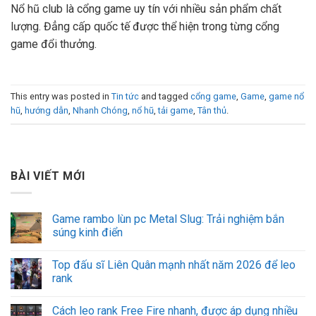
Nổ hũ club là cổng game uy tín với nhiều sản phẩm chất
lượng. Đẳng cấp quốc tế được thể hiện trong từng cổng
game đổi thưởng.
This entry was posted in
Tin tức
and tagged
cổng game
,
Game
,
game nổ
hũ
,
hướng dẫn
,
Nhanh Chóng
,
nổ hũ
,
tải game
,
Tân thủ
.
BÀI VIẾT MỚI
Game rambo lùn pc Metal Slug: Trải nghiệm bắn
súng kinh điển
Top đấu sĩ Liên Quân mạnh nhất năm 2026 để leo
rank
Cách leo rank Free Fire nhanh, được áp dụng nhiều