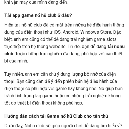
khi vận may của mình đang đến.
Tải app game nổ hũ club ở đâu?
Hiện tại, nổ hũ club đã có mặt trên những hệ điều hành thông
dụng của điện thoại như iOS, Android, Windows Store. Đặc
biệt, anh em cũng có thể dễ dàng trải nghiệm game slots
trực tiếp trên hệ thống website. Từ đó, bạn dễ dàng
tải nohu
club
được những trải nghiệm đa dạng, phù hợp với các thiết
bị của mình.
Tuy nhiên, anh em cần chú ý dung lượng bộ nhớ của điện
thoại. Bạn cũng cần để ý đến phiên bản hệ điều hành của
điện thoại có phù hợp với game hay không nhé. Nó giúp bạn
tránh tình trạng lag game hoặc có những trải nghiệm không
tốt do thiết bị điện thoại không phù hợp.
Hướng dẫn cách tải Game nổ hũ Club cho tân thủ
Dưới đây, Nohu club sẽ giúp người chơi dễ dàng tìm hiểu về