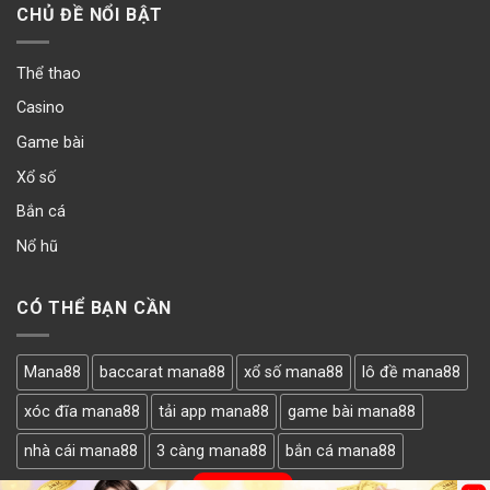
CHỦ ĐỀ NỔI BẬT
Thể thao
Casino
Game bài
Xổ số
Bắn cá
Nổ hũ
CÓ THỂ BẠN CẦN
Mana88
baccarat mana88
xổ số mana88
lô đề mana88
xóc đĩa mana88
tải app mana88
game bài mana88
nhà cái mana88
3 càng mana88
bắn cá mana88