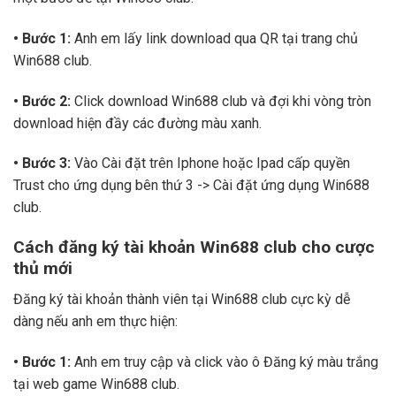
• Bước 1:
Anh em lấy link download qua QR tại trang chủ
Win688 club.
• Bước 2:
Click download Win688 club và đợi khi vòng tròn
download hiện đầy các đường màu xanh.
• Bước 3:
Vào Cài đặt trên Iphone hoặc Ipad cấp quyền
Trust cho ứng dụng bên thứ 3 -> Cài đặt ứng dụng Win688
club.
Cách đăng ký tài khoản Win688 club cho cược
thủ mới
Đăng ký tài khoản thành viên tại Win688 club cực kỳ dễ
dàng nếu anh em thực hiện:
• Bước 1:
Anh em truy cập và click vào ô Đăng ký màu trắng
tại web game Win688 club.