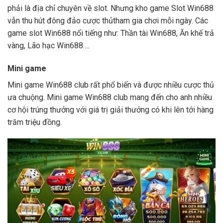
phải là địa chỉ chuyên về slot. Nhưng kho game Slot Win688
vẫn thu hút đông đảo cược thủtham gia chơi mỗi ngày. Các
game slot Win688 nổi tiếng như: Thần tài Win688, Ăn khế trả
vàng, Lão hạc Win688….
Mini game
Mini game Win688 club rất phổ biến và được nhiều cược thủ
ưa chuộng. Mini game Win688 club mang đến cho anh nhiều
cơ hội trúng thưởng với giá trị giải thưởng có khi lên tới hàng
trăm triệu đồng.