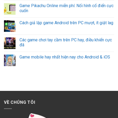
Game Pikachu Online miễn phí: Nối hình cổ điển cực
cuốn
Cách giả lập game Android trên PC mượt, ít giật lag
Các game chơi tay cầm trên PC hay, điều khiển cực
đã
Game mobile hay nhất hiện nay cho Android & iOS
VỀ CHÚNG TÔI