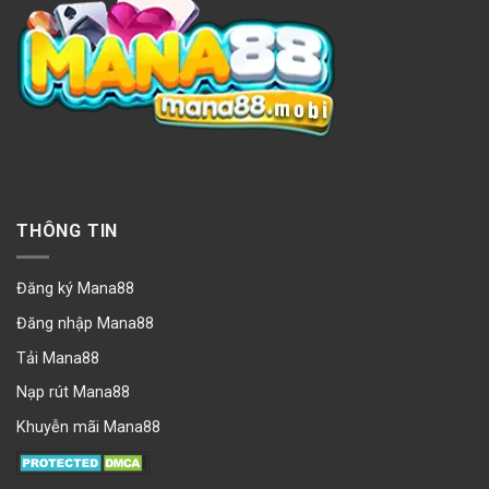
THÔNG TIN
Đăng ký Mana88
Đăng nhập Mana88
Tải Mana88
Nạp rút Mana88
Khuyễn mãi Mana88