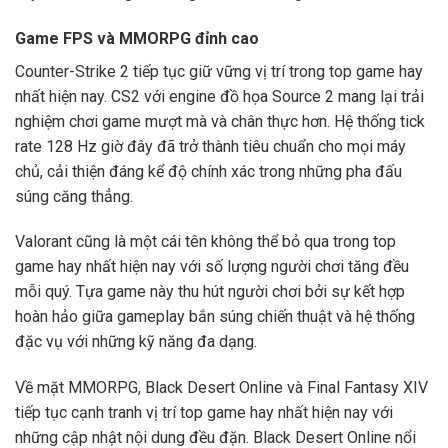
Game FPS và MMORPG đỉnh cao
Counter-Strike 2 tiếp tục giữ vững vị trí trong top game hay
nhất hiện nay. CS2 với engine đồ họa Source 2 mang lại trải
nghiệm chơi game mượt mà và chân thực hơn. Hệ thống tick
rate 128 Hz giờ đây đã trở thành tiêu chuẩn cho mọi máy
chủ, cải thiện đáng kể độ chính xác trong những pha đấu
súng căng thẳng.
Valorant cũng là một cái tên không thể bỏ qua trong top
game hay nhất hiện nay với số lượng người chơi tăng đều
mỗi quý. Tựa game này thu hút người chơi bởi sự kết hợp
hoàn hảo giữa gameplay bắn súng chiến thuật và hệ thống
đặc vụ với những kỹ năng đa dạng.
Về mặt MMORPG, Black Desert Online và Final Fantasy XIV
tiếp tục cạnh tranh vị trí top game hay nhất hiện nay với
những cập nhật nội dung đều đặn. Black Desert Online nổi