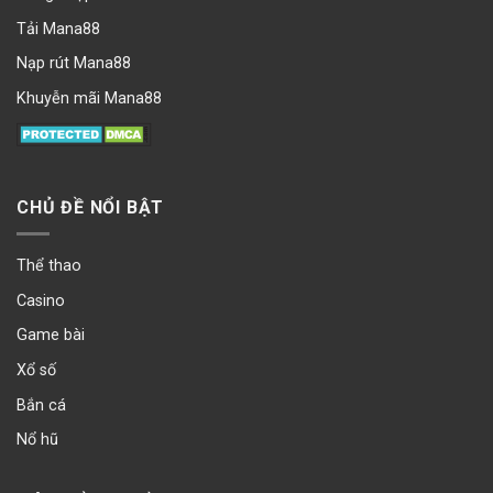
Tải Mana88
Nạp rút Mana88
Khuyễn mãi Mana88
CHỦ ĐỀ NỔI BẬT
Thể thao
Casino
Game bài
Xổ số
Bắn cá
Nổ hũ