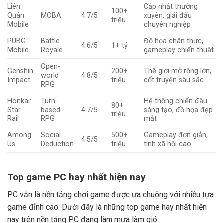
Liên
Cập nhật thường
100+
Quân
MOBA
4.7/5
xuyên, giải đấu
triệu
Mobile
chuyên nghiệp
PUBG
Battle
Đồ họa chân thực,
4.6/5
1+ tỷ
Mobile
Royale
gameplay chiến thuật
Open-
Genshin
200+
Thế giới mở rộng lớn,
world
4.8/5
Impact
triệu
cốt truyện sâu sắc
RPG
Honkai:
Turn-
Hệ thống chiến đấu
80+
Star
based
4.7/5
sáng tạo, đồ họa đẹp
triệu
Rail
RPG
mắt
Among
Social
500+
Gameplay đơn giản,
4.5/5
Us
Deduction
triệu
tính xã hội cao
Top game PC hay nhất hiện nay
PC vẫn là nền tảng chơi game được ưa chuộng với nhiều tựa
game đỉnh cao. Dưới đây là những top game hay nhất hiện
nay trên nền tảng PC đang làm mưa làm gió.