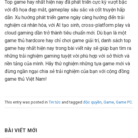
Top game hay nhất hiện nay đã phát triển cực kỳ vượt bậc
với đồ họa đẹp mắt, gameplay sâu sắc và cốt truyện hấp
dẫn. Xu hướng phát triển game ngày càng hướng đến trải
nghiệm cá nhân hóa, với AI tạo sinh, cross-platform play và
cloud gaming dần trở thành tiêu chuẩn mới. Dù bạn là một
game thủ hardcore hay chỉ chơi game giải trí, danh sách top
game hay nhất hiện nay trong bài viết này sẽ giúp bạn tìm ra
những trải nghiệm gaming tuyệt vời phù hợp với sở thích và
nền tảng của mình. Hãy thử nghiệm những tựa game mới và
đừng ngần ngại chia sẻ trải nghiệm của bạn với cộng đồng
game thủ Việt Nam!
This entry was posted in
Tin tức
and tagged
độc quyền
,
Game
,
Game PC
.
BÀI VIẾT MỚI