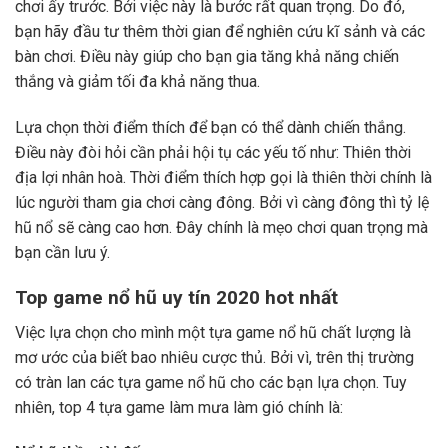
chơi ấy trước. Bởi việc này là bước rất quan trọng. Do đó,
bạn hãy đầu tư thêm thời gian để nghiên cứu kĩ sảnh và các
bàn chơi. Điều này giúp cho bạn gia tăng khả năng chiến
thắng và giảm tối đa khả năng thua.
Lựa chọn thời điểm thích để bạn có thể dành chiến thắng.
Điều này đòi hỏi cần phải hội tụ các yếu tố như: Thiên thời
địa lợi nhân hoà. Thời điểm thích hợp gọi là thiên thời chính là
lúc người tham gia chơi càng đông. Bởi vì càng đông thì tỷ lệ
hũ nổ sẽ càng cao hơn. Đây chính là mẹo chơi quan trọng mà
bạn cần lưu ý.
Top game nổ hũ uy tín 2020 hot nhất
Việc lựa chọn cho mình một tựa game nổ hũ chất lượng là
mơ ước của biết bao nhiêu cược thủ. Bởi vì, trên thị trường
có tràn lan các tựa game nổ hũ cho các bạn lựa chọn. Tuy
nhiên, top 4 tựa game làm mưa làm gió chính là: