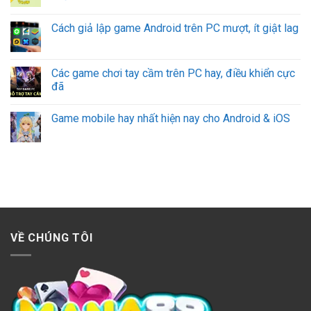
Cách giả lập game Android trên PC mượt, ít giật lag
Các game chơi tay cầm trên PC hay, điều khiển cực
đã
Game mobile hay nhất hiện nay cho Android & iOS
VỀ CHÚNG TÔI