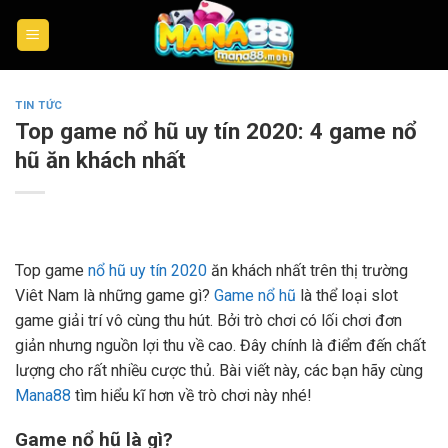
Skip
to
content
TIN TỨC
Top game nổ hũ uy tín 2020: 4 game nổ
hũ ăn khách nhất
Top game
nổ hũ uy tín 2020
ăn khách nhất trên thị trường
Viêt Nam là những game gì?
Game nổ hũ
là thể loại slot
game giải trí vô cùng thu hút. Bởi trò chơi có lối chơi đơn
giản nhưng nguồn lợi thu về cao. Đây chính là điểm đến chất
lượng cho rất nhiều cược thủ. Bài viết này, các bạn hãy cùng
Mana88
tìm hiểu kĩ hơn về trò chơi này nhé!
Game nổ hũ là gì?