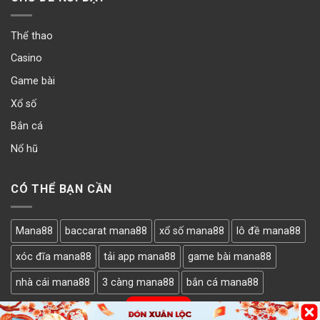
Thể thao
Casino
Game bài
Xổ số
Bắn cá
Nổ hũ
CÓ THỂ BẠN CẦN
Mana88
baccarat mana88
xổ số mana88
lô đề mana88
xóc đĩa mana88
tải app mana88
game bài mana88
nhà cái mana88
3 càng mana88
bắn cá mana88
LẤY MÃ