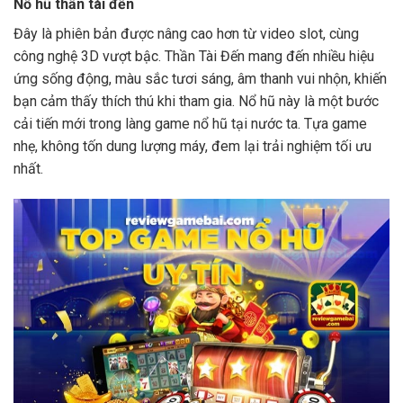
Nổ hũ thần tài đến
Đây là phiên bản được nâng cao hơn từ video slot, cùng
công nghệ 3D vượt bậc. Thần Tài Đến mang đến nhiều hiệu
ứng sống động, màu sắc tươi sáng, âm thanh vui nhộn, khiến
bạn cảm thấy thích thú khi tham gia. Nổ hũ này là một bước
cải tiến mới trong làng game nổ hũ tại nước ta. Tựa game
nhẹ, không tốn dung lượng máy, đem lại trải nghiệm tối ưu
nhất.