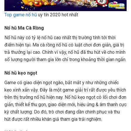
Top game nổ hũ
uy tín 2020 hot nhất
Nổ hũ Ma Cà Rồng
Nổ hũ này có tỷ lệ nổ hũ cao nhất thị trường tính tới thời
điểm hiện tại. Ma cà rồng nổ hũ có luật chơi đơn giản, giá trị
trả thưởng lại cao. Chính vì vậy, nổ hũ đã thu hút về cho mình
số lượng người tham gia lớn chỉ trong khoảng thời gian ngắn.
Nổ hũ kẹo ngọt
Game có giao diện ngọt ngào, bắt mắt y như những chiếc
kẹo xinh xắn vậy. Đây là một game giải trí rất được yêu thích
trên thị trường nổ hũ hiện nay. Nổ hũ kẹo ngọt có lối chơi đơn
giản, thiết kế thu gọn, giao diện mới, hiệu ứng & âm thanh cực
kỳ chất lượng. Do đó, trò chơi đang dần chinh phục và thu
hút được rất nhiều khán giả tham gia trải nghiệm.