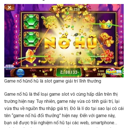
Game nổ hũnổ hũ là slot game giải trí lĩnh thưởng
Game nổ hũ là thể loại game slot vô cùng hấp dẫn trên thị
trường hiện nay. Tuy nhiên, game này vừa có tính giải trí, lại
vừa thu về nguồn thu nhập giá trị. Đó là lí do tại sao lại có cái
tên “game nổ hũ đổi thưởng” hiện nay. Đến với game này,
bạn sẽ được trải nghiệm nổ hũ tại các web, smartphone…