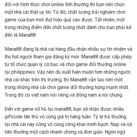
đối với hình thức chơi online lĩnh thưởng thì bạn nên chọn
một nhà cái thật uy tín. Từ đó, chất lượng trải nghiệm chơi
game của bạn mới đạt hiệu quả cao được. Tất nhiên, một
trong những điểm đến chất lượng nhất dành cho bạn phải kể
đến là Mana88
Mana88 đang là nhà cái hàng đầu nhận nhiều sự tín nhiệm và
thu hút người tham gia đăng ký mới. Mana88 được cấp phép
từ tổ chức quản lý cờ bạc và chơi game đổi thưởng online
tại philippines. Vậy nên dù xuất hiện muộn hơn những người
nhà cái khác trên thị trường, thì Mana88 vẫn tạo nên một
trong những nhà cái chơi game đổi thưởng hùng mạnh nhất.
Trong đó có việt nam nói riêng và đông nam á nói chung.
Đến với game nổ hũ tại mana88, bạn sẽ nhận được nhiều
giftcode tân thủ vô cùng giá trị hàng tuần. Tỷ lệ trả thưởng
tại nhà cái này cũng vô cùng công khai minh bạch. Nạp và rút
tiền thưởng một cách nhanh chóng và đơn giản. Ngôn ngữ