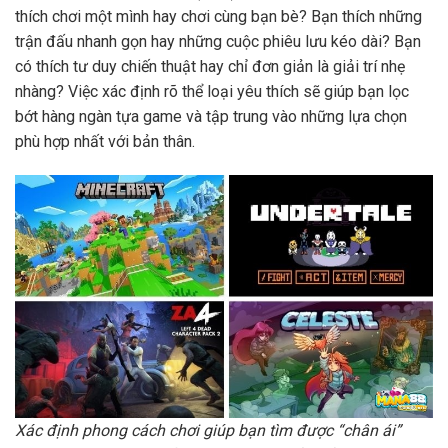
thích chơi một mình hay chơi cùng bạn bè? Bạn thích những
trận đấu nhanh gọn hay những cuộc phiêu lưu kéo dài? Bạn
có thích tư duy chiến thuật hay chỉ đơn giản là giải trí nhẹ
nhàng? Việc xác định rõ thể loại yêu thích sẽ giúp bạn lọc
bớt hàng ngàn tựa game và tập trung vào những lựa chọn
phù hợp nhất với bản thân.
Xác định phong cách chơi giúp bạn tìm được “chân ái”