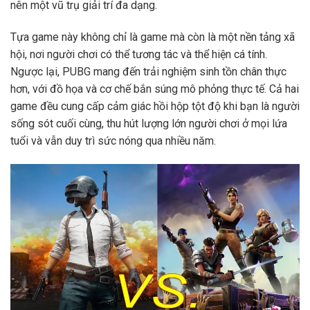
nên một vũ trụ giải trí đa dạng.
Tựa game này không chỉ là game mà còn là một nền tảng xã
hội, nơi người chơi có thể tương tác và thể hiện cá tính.
Ngược lại, PUBG mang đến trải nghiệm sinh tồn chân thực
hơn, với đồ họa và cơ chế bắn súng mô phỏng thực tế. Cả hai
game đều cung cấp cảm giác hồi hộp tột độ khi bạn là người
sống sót cuối cùng, thu hút lượng lớn người chơi ở mọi lứa
tuổi và vẫn duy trì sức nóng qua nhiều năm.