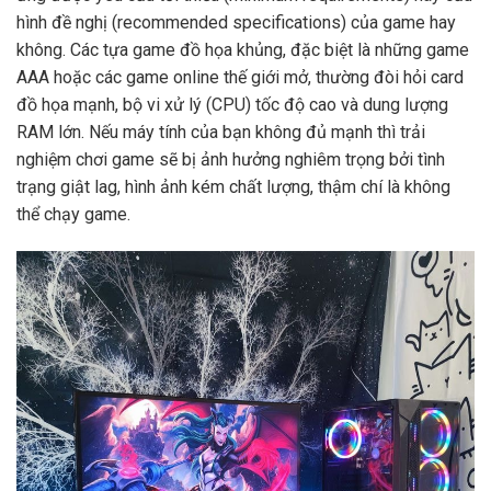
hình đề nghị (recommended specifications) của game hay
không. Các tựa game đồ họa khủng, đặc biệt là những game
AAA hoặc các game online thế giới mở, thường đòi hỏi card
đồ họa mạnh, bộ vi xử lý (CPU) tốc độ cao và dung lượng
RAM lớn. Nếu máy tính của bạn không đủ mạnh thì trải
nghiệm chơi game sẽ bị ảnh hưởng nghiêm trọng bởi tình
trạng giật lag, hình ảnh kém chất lượng, thậm chí là không
thể chạy game.