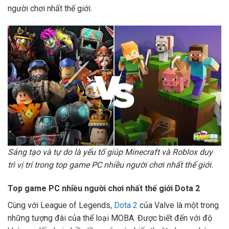
người chơi nhất thế giới.
Sáng tạo và tự do là yếu tố giúp Minecraft và Roblox duy
trì vị trí trong top game PC nhiều người chơi nhất thế giới.
Top game PC nhiều người chơi nhất thế giới Dota 2
Cùng với League of Legends,
Dota 2
của Valve là một trong
những tượng đài của thể loại MOBA. Được biết đến với độ