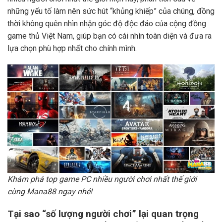
những yếu tố làm nên sức hút “khủng khiếp” của chúng, đồng
thời không quên nhìn nhận góc độ độc đáo của cộng đồng
game thủ Việt Nam, giúp bạn có cái nhìn toàn diện và đưa ra
lựa chọn phù hợp nhất cho chính mình.
Khám phá top game PC nhiều người chơi nhất thế giới
cùng Mana88 ngay nhé!
Tại sao “số lượng người chơi” lại quan trọng