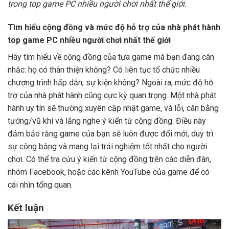
trong top game PC nhiều người chơi nhất thế giới.
Tìm hiểu cộng đồng và mức độ hỗ trợ của nhà phát hành
top game PC nhiều người chơi nhất thế giới
Hãy tìm hiểu về cộng đồng của tựa game mà bạn đang cân
nhắc: họ có thân thiện không? Có liên tục tổ chức nhiều
chương trình hấp dẫn, sự kiện không? Ngoài ra, mức độ hỗ
trợ của nhà phát hành cũng cực kỳ quan trọng. Một nhà phát
hành uy tín sẽ thường xuyên cập nhật game, vá lỗi, cân bằng
tướng/vũ khí và lắng nghe ý kiến từ cộng đồng. Điều này
đảm bảo rằng game của bạn sẽ luôn được đổi mới, duy trì
sự công bằng và mang lại trải nghiệm tốt nhất cho người
chơi. Có thể tra cứu ý kiến từ cộng đồng trên các diễn đàn,
nhóm Facebook, hoặc các kênh YouTube của game để có
cái nhìn tổng quan.
Kết luận