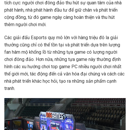
tích cực: người chơi đông đảo thu hút sự quan tâm của nhà
phát hành, nhà phát hành đầu tư để giữ chân và phát triển
cộng đồng, từ đó game ngày càng hoàn thiện và thu hút
thêm người chơi mới.
Các giải đấu Esports quy mô lớn với hàng triệu đô la giải
thưởng cũng chỉ có thể tồn tại và phát triển dựa trên lượng
fan hâm mộ khổng lồ từ những tựa game có lượng người
chơi đông đảo. Hơn nữa, những tựa game này thường định
hình các xu hướng chơi top game PC nhiều người chơi nhất
thế giới mới, tác động đến cả văn hóa đại chúng và cách các
nhà phát triển khác học hỏi, tạo ra những sản phẩm cạnh
tranh.