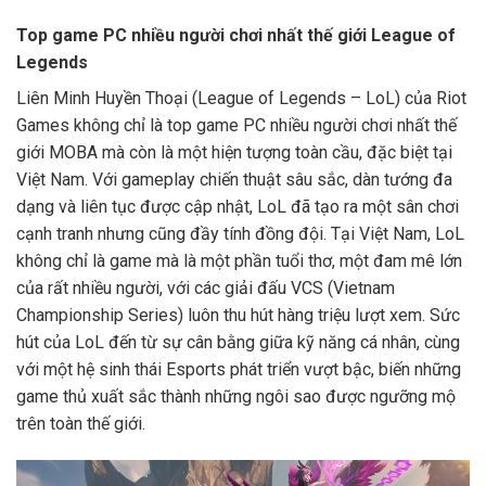
Top game PC nhiều người chơi nhất thế giới League of
Legends
Liên Minh Huyền Thoại (League of Legends – LoL) của Riot
Games không chỉ là top game PC nhiều người chơi nhất thế
giới MOBA mà còn là một hiện tượng toàn cầu, đặc biệt tại
Việt Nam. Với gameplay chiến thuật sâu sắc, dàn tướng đa
dạng và liên tục được cập nhật, LoL đã tạo ra một sân chơi
cạnh tranh nhưng cũng đầy tính đồng đội. Tại Việt Nam, LoL
không chỉ là game mà là một phần tuổi thơ, một đam mê lớn
của rất nhiều người, với các giải đấu VCS (Vietnam
Championship Series) luôn thu hút hàng triệu lượt xem. Sức
hút của LoL đến từ sự cân bằng giữa kỹ năng cá nhân, cùng
với một hệ sinh thái Esports phát triển vượt bậc, biến những
game thủ xuất sắc thành những ngôi sao được ngưỡng mộ
trên toàn thế giới.