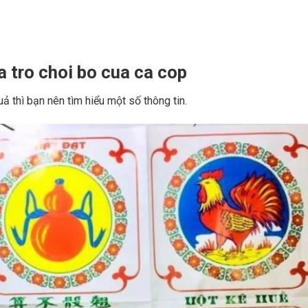
 tro choi bo cua ca cop
uả thì bạn nên tìm hiểu một số thông tin.