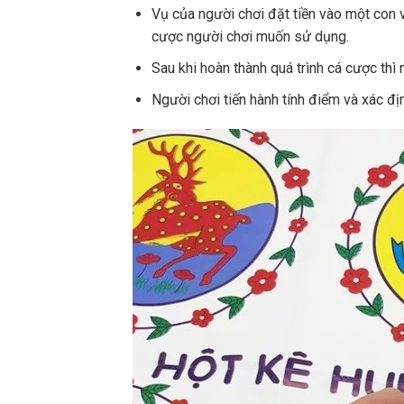
Vụ của người chơi đặt tiền vào một con v
cược người chơi muốn sử dụng.
Sau khi hoàn thành quá trình cá cược thì
Người chơi tiến hành tính điểm và xác đị