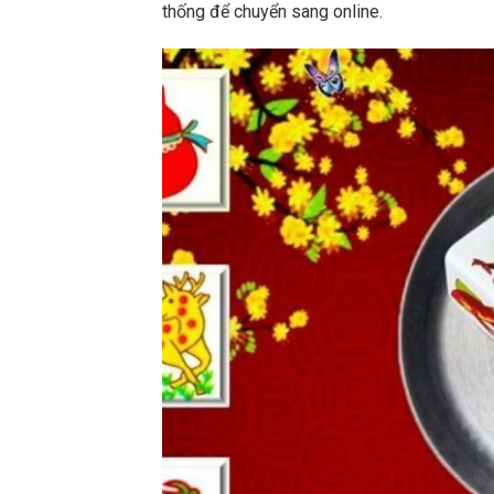
thống để chuyển sang online.