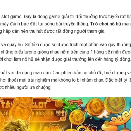
à slot game. Đây là dòng game giải trí đổi thưởng trực tuyến rất h
máy đánh bạc đặt tại sòng bài truyền thống.
Trò chơi nổ hũ
man
g hấp dẫn nên thu hút được rất đông người tham gia.
 và quay hũ. Số tiền cược sẽ được trích một phần vào quỹ thưởng
ợc những biểu tượng giống nhau nằm trên cùng 1 hàng sẽ nhận đượ
ười chơi làm nổ hũ sẽ nhận được giải thưởng lên đến hàng tỷ đồng
 mắt với đa dạng màu sắc. Các phiên bản có chủ đề; biểu tượng v
hơi thoải mái trải nghiệm mà không lo bị nhàm chán. Đặc biệt tỷ l
ợc nhiều người ưa chuộng.