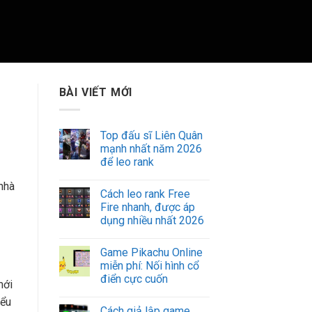
BÀI VIẾT MỚI
Top đấu sĩ Liên Quân
mạnh nhất năm 2026
để leo rank
 nhà
Cách leo rank Free
Fire nhanh, được áp
dụng nhiều nhất 2026
Game Pikachu Online
miễn phí: Nối hình cổ
điển cực cuốn
mới
iểu
Cách giả lập game