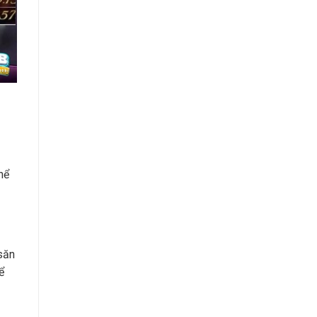
hể
 săn
ể