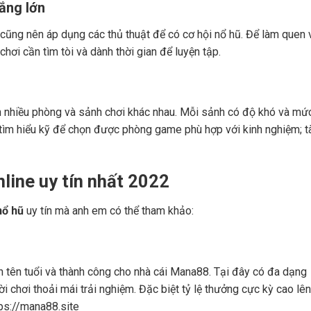
ắng lớn
 cũng nên áp dụng các thủ thuật để có cơ hội nổ hũ. Để làm quen 
hơi cần tìm tòi và dành thời gian để luyện tập.
nh nhiều phòng và sảnh chơi khác nhau. Mỗi sảnh có độ khó và mứ
tìm hiểu kỹ để chọn được phòng game phù hợp với kinh nghiệm; t
nline uy tín nhất 2022
 nổ hũ
uy tín mà anh em có thể tham khảo:
 tên tuổi và thành công cho nhà cái Mana88. Tại đây có đa dạng
i chơi thoải mái trải nghiệm. Đặc biệt tỷ lệ thưởng cực kỳ cao lên
ps://mana88.site