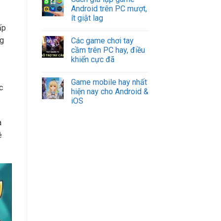
Android trên PC mượt,
ít giật lag
ấp
g
Các game chơi tay
cầm trên PC hay, điều
khiển cực đã
Game mobile hay nhất
c
hiện nay cho Android &
.
iOS
à
ệ