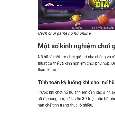
Cách chơi game nổ hũ online.
Một số kinh nghiệm chơi 
Nổ hũ là một trò chơi giải trí nhẹ nhàng và r
thuật cụ thể và kinh nghiệm chơi phù hợp. 
tham khảo:
Tính toán kỹ lưỡng khi chơi nổ hũ
Trước khi chơi nổ hũ anh em cần xác định sẽ 
hũ ở phòng cược 1k; vốn 30 triệu săn hũ ph
hạn chế tình trạng thua lỗ nhiều.