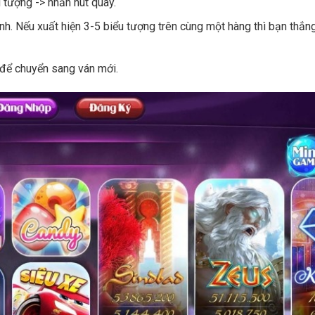
 tượng -> nhấn nút quay.
nh. Nếu xuất hiện 3-5 biểu tượng trên cùng một hàng thì bạn thắn
 để chuyển sang ván mới.