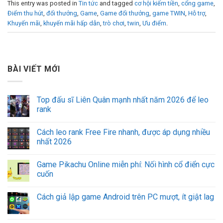
This entry was posted in
Tin tức
and tagged
cơ hội kiếm tiền
,
cổng game
,
Điểm thu hút
,
đổi thưởng
,
Game
,
Game đổi thưởng
,
game TWIN
,
Hỗ trợ
,
Khuyến mãi
,
khuyến mãi hấp dẫn
,
trò chơi
,
twin
,
Ưu điểm
.
BÀI VIẾT MỚI
Top đấu sĩ Liên Quân mạnh nhất năm 2026 để leo
rank
Cách leo rank Free Fire nhanh, được áp dụng nhiều
nhất 2026
Game Pikachu Online miễn phí: Nối hình cổ điển cực
cuốn
Cách giả lập game Android trên PC mượt, ít giật lag