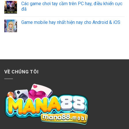
Các game chơi tay cầm trên PC hay, điều khiển cực
đã
Game mobile hay nhất hiện nay cho Android & iOS
VỀ CHÚNG TÔI