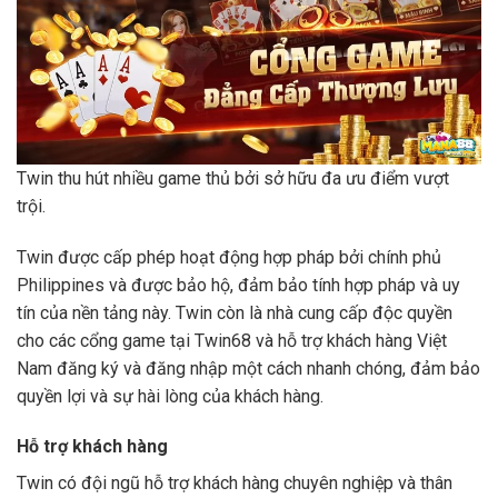
Twin thu hút nhiều game thủ bởi sở hữu đa ưu điểm vượt
trội.
Twin được cấp phép hoạt động hợp pháp bởi chính phủ
Philippines và được bảo hộ, đảm bảo tính hợp pháp và uy
tín của nền tảng này. Twin còn là nhà cung cấp độc quyền
cho các cổng game tại Twin68 và hỗ trợ khách hàng Việt
Nam đăng ký và đăng nhập một cách nhanh chóng, đảm bảo
quyền lợi và sự hài lòng của khách hàng.
Hỗ trợ khách hàng
Twin có đội ngũ hỗ trợ khách hàng chuyên nghiệp và thân