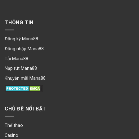
THÔNG TIN
Đăng ký Mana88
Đăng nhập Mana88
Tải Mana88
Nạp rút Mana88
Khuyễn mãi Mana88
CHỦ ĐỀ NỔI BẬT
Thể thao
Casino