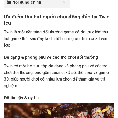
Nội dung chính
Ưu điểm thu hút người chơi đông đảo tại Twin
icu
Twin là một nền tảng đổi thưởng game có đa ưu điểm thu
hút game thủ, sau đây là chi tiết những ưu điểm của Twin
icu:
Đa dạng & phong phú về các trò chơi đổi thưởng
Twin có một bộ sưu tập đa dạng và phong phú về các trò
chơi đổi thưởng, bao gồm casino, xổ số, thể thao và game
3D, giúp người chơi có nhiều lựa chọn để tham gia và trải
nghiệm.
Độ tin cậy & uy tín