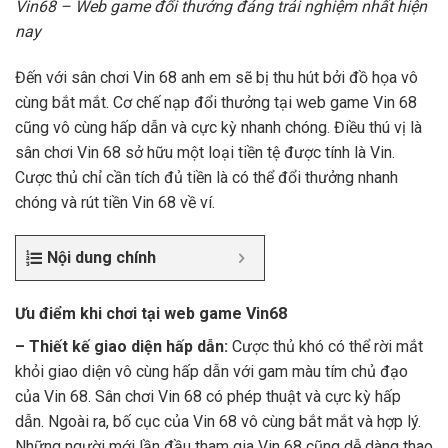
Vin68 – Web game đổi thưởng đáng trải nghiệm nhất hiện
nay
Đến với sân chơi Vin 68 anh em sẽ bị thu hút bởi đồ họa vô
cùng bắt mắt. Cơ chế nạp đổi thưởng tại web game Vin 68
cũng vô cùng hấp dẫn và cực kỳ nhanh chóng. Điều thú vị là
sân chơi Vin 68 sở hữu một loại tiền tệ được tính là Vin.
Cược thủ chỉ cần tích đủ tiền là có thể đổi thưởng nhanh
chóng và rút tiền Vin 68 về ví.
Nội dung chính
Ưu điểm khi chơi tại web game Vin68
– Thiết kế giao diện hấp dẫn:
Cược thủ khó có thể rời mắt
khỏi giao diện vô cùng hấp dẫn với gam màu tím chủ đạo
của Vin 68. Sân chơi Vin 68 có phép thuật và cực kỳ hấp
dẫn. Ngoài ra, bố cục của Vin 68 vô cùng bắt mắt và hợp lý.
Những người mới lần đầu tham gia Vin 68 cũng dễ dàng thao