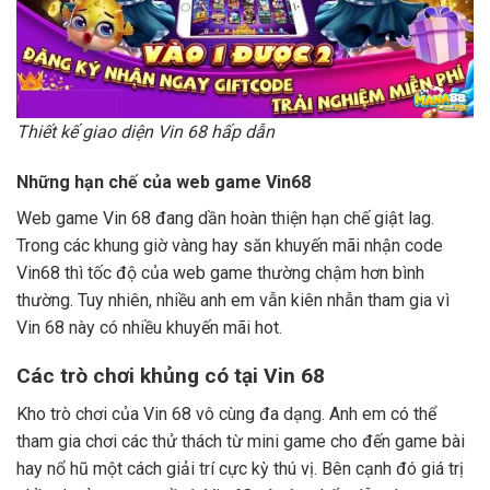
Thiết kế giao diện Vin 68 hấp dẫn
Những hạn chế của web game Vin68
Web game Vin 68 đang dần hoàn thiện hạn chế giật lag.
Trong các khung giờ vàng hay săn khuyến mãi nhận code
Vin68 thì tốc độ của web game thường chậm hơn bình
thường. Tuy nhiên, nhiều anh em vẫn kiên nhẫn tham gia vì
Vin 68 này có nhiều khuyến mãi hot.
Các trò chơi khủng có tại Vin 68
Kho trò chơi của Vin 68 vô cùng đa dạng. Anh em có thể
tham gia chơi các thử thách từ mini game cho đến game bài
hay nổ hũ một cách giải trí cực kỳ thú vị. Bên cạnh đó giá trị