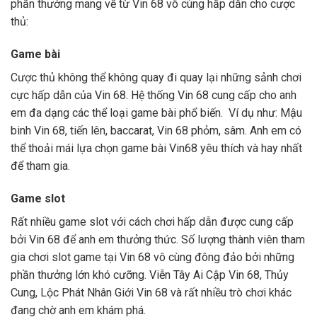
phần thưởng mang về từ Vin 68 vô cùng hấp dẫn cho cược
thủ:
Game bài
Cược thủ không thể không quay đi quay lại những sảnh chơi
cực hấp dẫn của Vin 68. Hệ thống Vin 68 cung cấp cho anh
em đa dạng các thể loại game bài phổ biến. Ví dụ như: Mậu
binh Vin 68, tiến lên, baccarat, Vin 68 phỏm, sâm. Anh em có
thể thoải mái lựa chọn game bài Vin68 yêu thích và hay nhất
để tham gia.
Game slot
Rất nhiều game slot với cách chơi hấp dẫn được cung cấp
bởi Vin 68 để anh em thưởng thức. Số lượng thành viên tham
gia chơi slot game tại Vin 68 vô cùng đông đảo bởi những
phần thưởng lớn khó cưỡng. Viễn Tây Ai Cập Vin 68, Thủy
Cung, Lộc Phát Nhân Giới Vin 68 và rất nhiều trò chơi khác
đang chờ anh em khám phá.