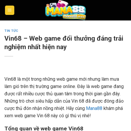
Skip
to
content
TIN TỨC
Vin68 – Web game đổi thưởng đáng trải
nghiệm nhất hiện nay
Vin68 là một trong những web game mới nhưng làm mưa
làm gió trên thị trường game online. Đây là web game đang
được rất nhiều cược thủ quan tâm trong thời gian gần đây.
Những trò chơi siêu hấp dẫn của Vin 68 đã được đông đảo
cược thủ đón nhận nồng nhiệt. Hãy cùng
Mana88
khám phá
xem web game Vin 68 này có gì thú vị nhé!
Tổng quan về web game Vin68