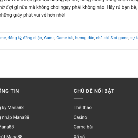
chờ đợi gì nữa mà không chơi ngay phải không nào. Hãy rủ bạn bè,
hững giây phút vui vẻ hơn nhé!
ame
,
đăng ký
,
đăng nhập
,
Game
,
Game bài
,
hướng dẫn
,
nhà cái
,
Slot game
,
sự k
ÔNG TIN
CHỦ ĐỀ NỔI BẬT
 ký Mana88
Thể thao
g nhập Mana88
Casino
Mana88
Game bài
rút Mana88
Xổ số