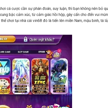
 chơi cá cược cần sự phán đoán, suy luận, thì bạn không nên bỏ q
 cung bậc cảm xúc, từ cảm giác hồi hộp, gây cấn cho đến vui mừn
thể chơi tại nhà cái vin68 đó là tiến lên miền Nam, mậu binh, tá lả