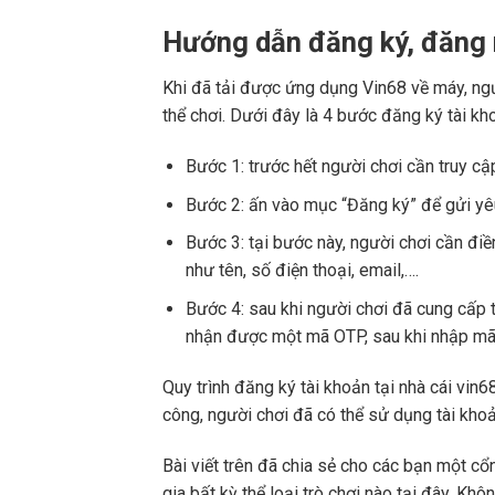
Hướng dẫn đăng ký, đăng n
Khi đã tải được ứng dụng Vin68 về máy, ngư
thể chơi. Dưới đây là 4 bước đăng ký tài kh
Bước 1: trước hết người chơi cần truy cậ
Bước 2: ấn vào mục “Đăng ký” để gửi yê
Bước 3: tại bước này, người chơi cần điề
như tên, số điện thoại, email,….
Bước 4: sau khi người chơi đã cung cấp 
nhận được một mã OTP, sau khi nhập mã n
Quy trình đăng ký tài khoản tại nhà cái vin
công, người chơi đã có thể sử dụng tài kho
Bài viết trên đã chia sẻ cho các bạn một c
gia bất kỳ thể loại trò chơi nào tại đây. K