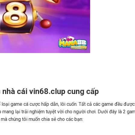
c nhà cái vin68.clup cung cấp
hể loại game cá cược hấp dẫn, lôi cuốn. Tất cả các game đều được
iúp mang lại trải nghiệm tuyệt vời cho người chơi. Dưới đây là 2 ga
p mà chúng tôi muốn chia sẻ cho các bạn: