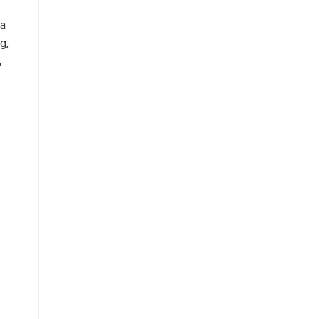
ua
g,
,