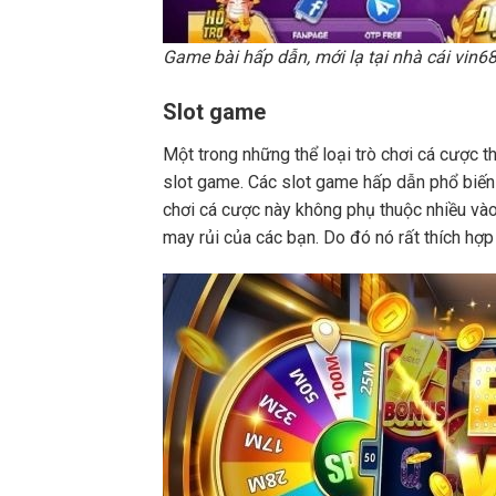
Game bài hấp dẫn, mới lạ tại nhà cái vin68
Slot game
Một trong những thể loại trò chơi cá cược th
slot game. Các slot game hấp dẫn phổ biến 
chơi cá cược này không phụ thuộc nhiều vào
may rủi của các bạn. Do đó nó rất thích hợp