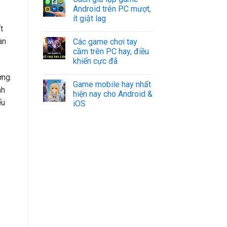
Android trên PC mượt,
ít giật lag
t
àn
Các game chơi tay
cầm trên PC hay, điều
khiển cực đã
ởng.
Game mobile hay nhất
nh
hiện nay cho Android &
ểu
iOS