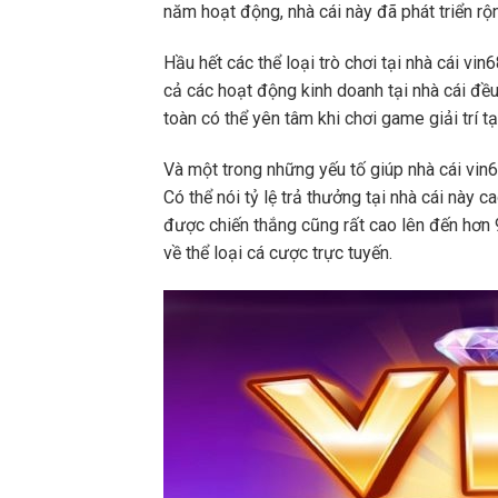
năm hoạt động, nhà cái này đã phát triển rộn
Hầu hết các thể loại trò chơi tại nhà cái vi
cả các hoạt động kinh doanh tại nhà cái đều
toàn có thể yên tâm khi chơi game giải trí tạ
Và một trong những yếu tố giúp nhà cái vin68
Có thể nói tỷ lệ trả thưởng tại nhà cái này 
được chiến thắng cũng rất cao lên đến hơn 9
về thể loại cá cược trực tuyến.