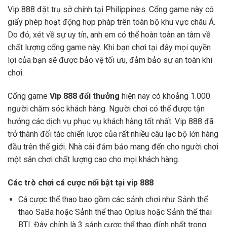
Vip 888 đặt trụ sở chính tại Philippines. Cổng game này có
giấy phép hoạt động hợp pháp trên toàn bộ khu vực châu Á.
Do đó, xét về sự uy tín, anh em có thể hoàn toàn an tâm về
chất lượng cổng game này. Khi bạn chơi tại đây mọi quyền
lợi của bạn sẽ được bảo vệ tối ưu, đảm bảo sự an toàn khi
chơi.
Cổng game
Vip 888 đổi thưởng
hiện nay có khoảng 1.000
người chăm sóc khách hàng. Người chơi có thể được tận
hưởng các dịch vụ phục vụ khách hàng tốt nhất. Vip 888 đã
trở thành đối tác chiến lược của rất nhiều câu lạc bộ lớn hàng
đầu trên thế giới. Nhà cái đảm bảo mang đến cho người chơi
một sân chơi chất lượng cao cho mọi khách hàng.
Các trò chơi cá cược nổi bật tại vip 888
Cá cược thể thao bao gồm các sảnh chơi như Sảnh thể
thao SaBa hoặc Sảnh thể thao Oplus hoặc Sảnh thể thai
BTI. Đây chính là 3 sảnh cược thể thao đỉnh nhất trong