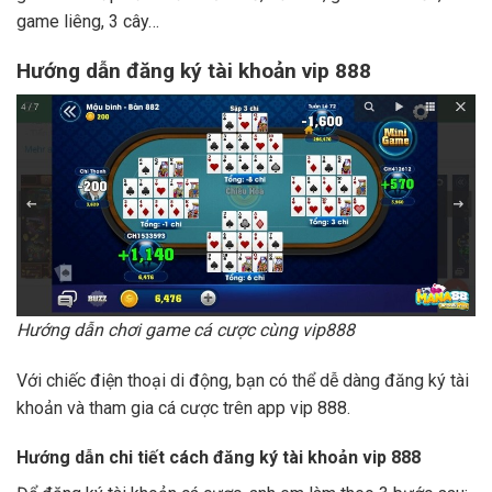
game liêng, 3 cây…
Hướng dẫn đăng ký tài khoản vip 888
Hướng dẫn chơi game cá cược cùng vip888
Với chiếc điện thoại di động, bạn có thể dễ dàng đăng ký tài
khoản và tham gia cá cược trên app vip 888.
Hướng dẫn chi tiết cách đăng ký tài khoản vip 888