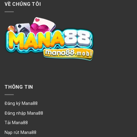
VỀ CHÚNG TÔI
THÔNG TIN
Đăng ký Mana88
Đăng nhập Mana88
Tải Mana88
Nạp rút Mana88