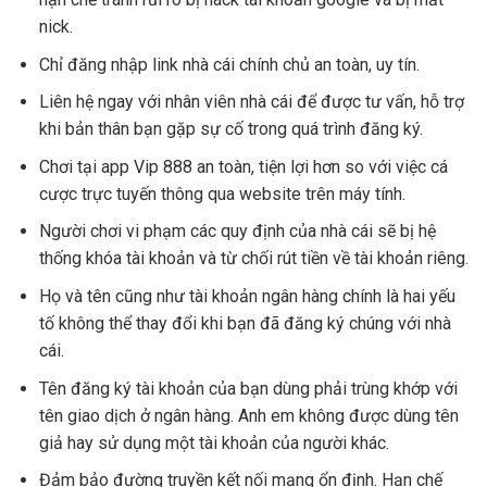
nick.
Chỉ đăng nhập link nhà cái chính chủ an toàn, uy tín.
Liên hệ ngay với nhân viên nhà cái để được tư vấn, hỗ trợ
khi bản thân bạn gặp sự cố trong quá trình đăng ký.
Chơi tại app Vip 888 an toàn, tiện lợi hơn so với việc cá
cược trực tuyến thông qua website trên máy tính.
Người chơi vi phạm các quy định của nhà cái sẽ bị hệ
thống khóa tài khoản và từ chối rút tiền về tài khoản riêng.
Họ và tên cũng như tài khoản ngân hàng chính là hai yếu
tố không thể thay đổi khi bạn đã đăng ký chúng với nhà
cái.
Tên đăng ký tài khoản của bạn dùng phải trùng khớp với
tên giao dịch ở ngân hàng. Anh em không được dùng tên
giả hay sử dụng một tài khoản của người khác.
Đảm bảo đường truyền kết nối mạng ổn định. Hạn chế