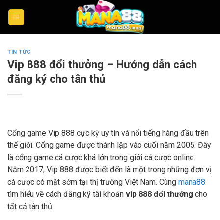
Skip
to
content
TIN TỨC
Vip 888 đổi thưởng – Hướng dẫn cách
đăng ký cho tân thủ
Cổng game Vip 888 cực kỳ uy tín và nổi tiếng hàng đầu trên
thế giới. Cổng game được thành lập vào cuối năm 2005. Đây
là cổng game cá cược khá lớn trong giới cá cược online.
Năm 2017, Vip 888 được biết đến là một trong những đơn vị
cá cược có mặt sớm tại thị trường Việt Nam. Cùng
mana88
tìm hiểu về cách đăng ký tài khoản
vip 888 đổi thưởng
cho
tất cả tân thủ.