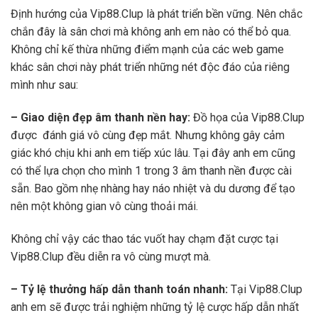
Định hướng của Vip88.Clup là phát triển bền vững. Nên chắc
chắn đây là sân chơi mà không anh em nào có thể bỏ qua.
Không chỉ kế thừa những điểm mạnh của các web game
khác sân chơi này phát triển những nét độc đáo của riêng
mình như sau:
– Giao diện đẹp âm thanh nền hay:
Đồ họa của Vip88.Clup
được đánh giá vô cùng đẹp mắt. Nhưng không gây cảm
giác khó chịu khi anh em tiếp xúc lâu. Tại đây anh em cũng
có thể lựa chọn cho mình 1 trong 3 âm thanh nền được cài
sẵn. Bao gồm nhẹ nhàng hay náo nhiệt và du dương để tạo
nên một không gian vô cùng thoải mái.
Không chỉ vậy các thao tác vuốt hay chạm đặt cược tại
Vip88.Clup đều diễn ra vô cùng mượt mà.
– Tỷ lệ thưởng hấp dẫn thanh toán nhanh:
Tại Vip88.Clup
anh em sẽ được trải nghiệm những tỷ lệ cược hấp dẫn nhất