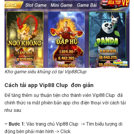
Kho game siêu khủng có tại Vip88Clup
Cách tải app Vip88 Clup đơn giản
Để tăng thêm sự thuận tiện cho thành viên Vip88.Clup đã
chính thức ra mắt phiên bản app cho điện thoại với cách tải
như sau:
– Bước 1:
Vào trang chủ Vip88.Clup -> Tìm biểu tượng di
động bên phải màn hình -> Click.