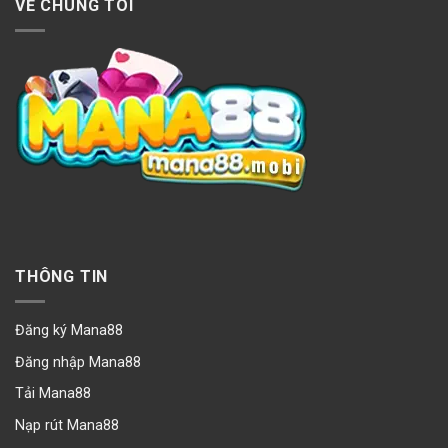
VỀ CHÚNG TÔI
THÔNG TIN
Đăng ký Mana88
Đăng nhập Mana88
Tải Mana88
Nạp rút Mana88