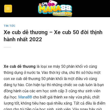
Skip
to
content
TIN TỨC
Xe cub dễ thương – Xe cub 50 đời thịnh
hành nhất 2022
Xe cub dễ thương
là loại xe máy 50 phân khối vô cùng
thông dụng ở nước ta. Vào thời kỳ cha, chú thì sở hữu một
con xe cub dễ thương 50 phân khối là một điều vô cùng
đáng tự hào. Còn hiện tại thì những chiếc xe cub luôn là bạn
đồng hành của các em học sinh cấp 3 cũng như sinh viên
đại học.
Mana88
cho biết giá thành xe này vừa phải, chất
lượng tốt, không tiêu hao quá nhiều xăng. Tất cả đều là điểm
cộng cho túi tiền của học sinh, sinh viên. Vậy ngay bây giờ