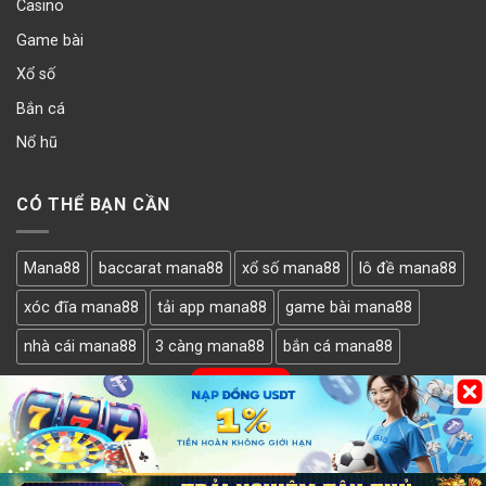
Casino
Game bài
Xổ số
Bắn cá
Nổ hũ
CÓ THỂ BẠN CẦN
Mana88
baccarat mana88
xổ số mana88
lô đề mana88
xóc đĩa mana88
tải app mana88
game bài mana88
nhà cái mana88
3 càng mana88
bắn cá mana88
LẤY MÃ