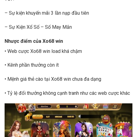
– Sự kiện khuyến mãi 3 lần nạp đầu tiên
– Sự Kiện Xổ Số – Số May Mắn
Nhược điểm của Xo68 win
• Web cược Xo68 win load khá chậm
• Kênh phần thưởng còn ít
• Mệnh giá thẻ cào tại Xo68 win chưa đa dạng
• Tỷ lệ đổi thưởng không cạnh tranh như các web cược khác