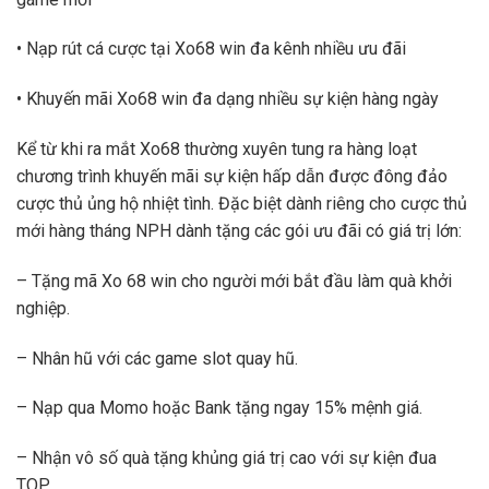
• Nạp rút cá cược tại Xo68 win đa kênh nhiều ưu đãi
• Khuyến mãi Xo68 win đa dạng nhiều sự kiện hàng ngày
Kể từ khi ra mắt Xo68 thường xuyên tung ra hàng loạt
chương trình khuyến mãi sự kiện hấp dẫn được đông đảo
cược thủ ủng hộ nhiệt tình. Đặc biệt dành riêng cho cược thủ
mới hàng tháng NPH dành tặng các gói ưu đãi có giá trị lớn:
– Tặng mã Xo 68 win cho người mới bắt đầu làm quà khởi
nghiệp.
– Nhân hũ với các game slot quay hũ.
– Nạp qua Momo hoặc Bank tặng ngay 15% mệnh giá.
– Nhận vô số quà tặng khủng giá trị cao với sự kiện đua
TOP.