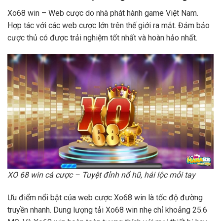
Xo68 win – Web cược do nhà phát hành game Việt Nam.
Hợp tác với các web cược lớn trên thế giới ra mắt. Đảm bảo
cược thủ có được trải nghiệm tốt nhất và hoàn hảo nhất.
XO 68 win cá cược – Tuyệt đỉnh nổ hũ, hái lộc mỏi tay
Ưu điểm nổi bật của web cược Xo68 win là tốc độ đường
truyền nhanh. Dung lượng tải Xo68 win nhẹ chỉ khoảng 25.6