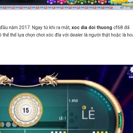
 đầu năm 2017. Ngay từ khi ra mắt,
xoc dia doi thuong
cf68 đã
 thể thể lựa chọn chơi xóc đĩa với dealer là người thật hoặc là ho