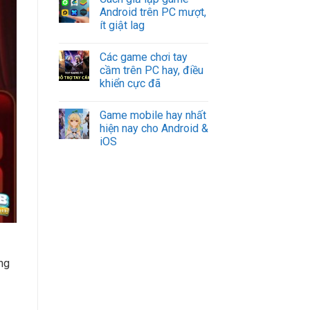
Android trên PC mượt,
ít giật lag
Các game chơi tay
cầm trên PC hay, điều
khiển cực đã
Game mobile hay nhất
hiện nay cho Android &
iOS
ụng