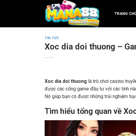
Skip
to
TRANG CH
content
TIN TỨC
Xoc dia doi thuong – Ga
Xoc dia doi thuong
là trò chơi casino truy
được các cổng game đầu tư với các tính năn
Nó giúp bạn có được những trải nghiệm tuy
Tìm hiểu tổng quan về Xoc