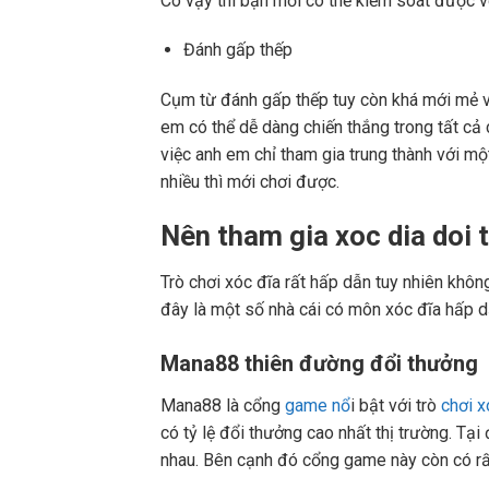
Có vậy thì bạn mới có thể kiểm soát được v
Đánh gấp thếp
Cụm từ đánh gấp thếp tuy còn khá mới mẻ vớ
em có thể dễ dàng chiến thắng trong tất cả
việc anh em chỉ tham gia trung thành với m
nhiều thì mới chơi được.
Nên tham gia xoc dia doi t
Trò chơi xóc đĩa rất hấp dẫn tuy nhiên khôn
đây là một số nhà cái có môn xóc đĩa hấp d
Mana88 thiên đường đổi thưởng
Mana88 là cổng
game nổ
i bật với trò
chơi x
có tỷ lệ đổi thưởng cao nhất thị trường. T
nhau. Bên cạnh đó cổng game này còn có rất