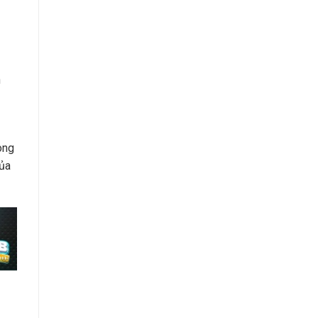
n
ong
của