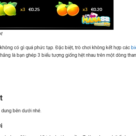
t
 không có gì quá phức tạp. Đặc biệt, trò chơi không kết hợp các
bi
thắng là bạn ghép 3 biểu tượng giống hệt nhau trên một dòng tha
t
 dung bên dưới nhé.
i