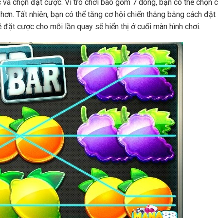
c và chọn đặt cược. Vì trò chơi bao gồm 7 dòng, bạn có thể chọn c
ơn. Tất nhiên, bạn có thể tăng cơ hội chiến thắng bằng cách đặt
 đặt cược cho mỗi lần quay sẽ hiển thị ở cuối màn hình chơi.