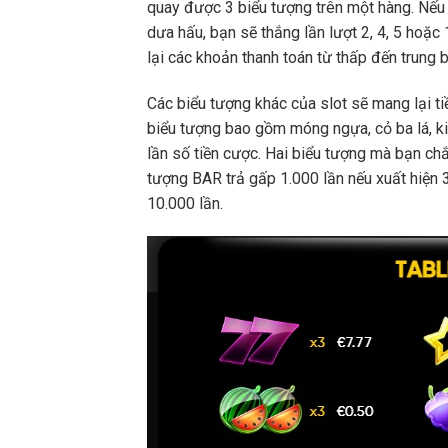
quay được 3 biểu tượng trên một hàng. Nếu 
dưa hấu, bạn sẽ thắng lần lượt 2, 4, 5 hoặc
lại các khoản thanh toán từ thấp đến trung b
Các biểu tượng khác của slot sẽ mang lại ti
biểu tượng bao gồm móng ngựa, cỏ ba lá, 
lần số tiền cược. Hai biểu tượng mà bạn ch
tượng BAR trả gấp 1.000 lần nếu xuất hiện 3
10.000 lần.