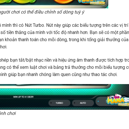
gười chơi có thể điều chỉnh số dòng tuỳ ý
mình thì có Nút Turbo. Nút này giúp các biểu tượng trên các vị trí
số tiền thắng của mình với tốc độ nhanh hơn. Bạn sẽ có một phầ
ạn khoản thanh toán cho mỗi dòng, trong khi tổng giải thưởng của
hơi.
 phép bạn tắt/bật nhạc nền và hiệu ứng âm thanh được tích hợp tr
cũng có thể xem luật chơi và bảng trả thưởng cho mỗi biểu tượng 
 hình giúp bạn nhanh chóng làm quen cũng như thao tác chơi.
ình chơi