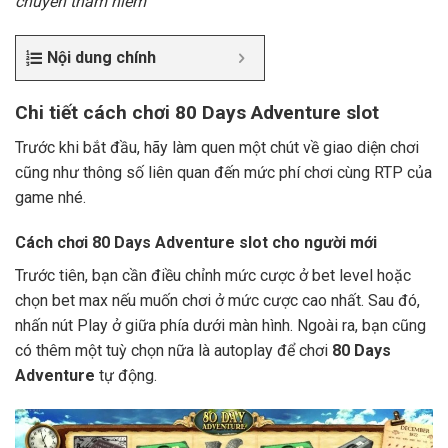
chuyến thám hiểm
Nội dung chính
Chi tiết cách chơi 80 Days Adventure slot
Trước khi bắt đầu, hãy làm quen một chút về giao diện chơi
cũng như thông số liên quan đến mức phí chơi cùng RTP của
game nhé.
Cách chơi 80 Days Adventure slot cho người mới
Trước tiên, bạn cần điều chỉnh mức cược ở bet level hoặc
chọn bet max nếu muốn chơi ở mức cược cao nhất. Sau đó,
nhấn nút Play ở giữa phía dưới màn hình. Ngoài ra, bạn cũng
có thêm một tuỳ chọn nữa là autoplay để chơi
80 Days
Adventure
tự động.