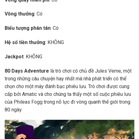
Vòng thưởng
: Có
Biểu tượng phân tán
: Có
Hệ số tiền thưởng
: KHÔNG
Jackpot
: KHÔNG
80 Days Adventure
là trò chơi có chủ đề Jules Verne, một
trong những câu chuyện hay nhất mà nhà phát triển có thể
chọn cho một máy đánh bạc phiêu lưu. Trò chơi được cung
cấp bởi Amatic và cho chúng ta thấy một số cuộc phiêu lưu
của Phileas Fogg trong nỗ lực đi vòng quanh thế giới trong
80 ngày.