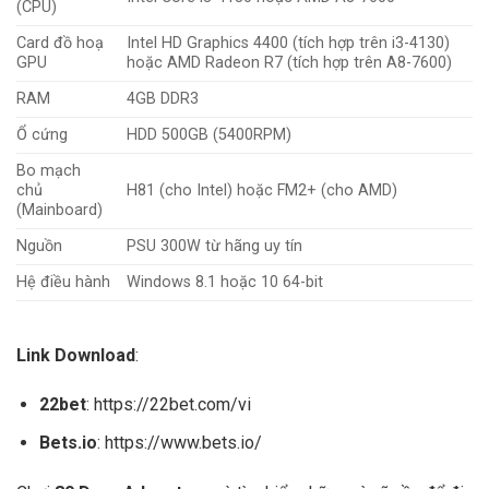
(CPU)
Card đồ hoạ
Intel HD Graphics 4400 (tích hợp trên i3-4130)
GPU
hoặc AMD Radeon R7 (tích hợp trên A8-7600)
RAM
4GB DDR3
Ổ cứng
HDD 500GB (5400RPM)
Bo mạch
chủ
H81 (cho Intel) hoặc FM2+ (cho AMD)
(Mainboard)
Nguồn
PSU 300W từ hãng uy tín
Hệ điều hành
Windows 8.1 hoặc 10 64-bit
Link Download
:
22bet
: https://22bet.com/vi
Bets.io
: https://www.bets.io/