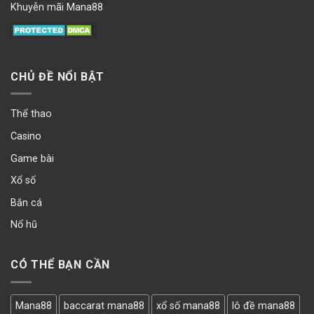
Khuyễn mãi Mana88
CHỦ ĐỀ NỔI BẬT
Thể thao
Casino
Game bài
Xổ số
Bắn cá
Nổ hũ
CÓ THỂ BẠN CẦN
Mana88
baccarat mana88
xổ số mana88
lô đề mana88