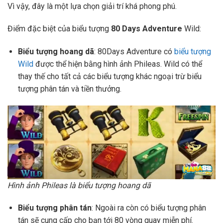
Vì vậy, đây là một lựa chọn giải trí khá phong phú.
Điểm đặc biệt của biểu tượng
80 Days Adventure
Wild:
Biểu tượng hoang dã
: 80Days Adventure có
biểu tượng
Wild
được thể hiện bằng hình ảnh Phileas. Wild có thể
thay thế cho tất cả các biểu tượng khác ngoại trừ biểu
tượng phân tán và tiền thưởng.
Hình ảnh Phileas là biểu tượng hoang dã
Biểu tượng phân tán
: Ngoài ra còn có biểu tượng phân
tán sẽ cung cấp cho bạn tới 80 vòng quay miễn phí.