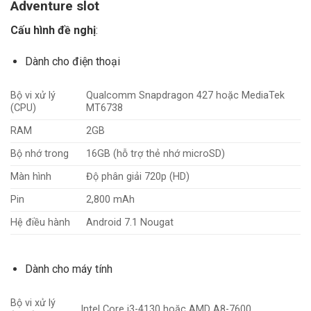
Adventure slot
Cấu hình đề nghị
:
Dành cho điện thoại
Bộ vi xử lý
Qualcomm Snapdragon 427 hoặc MediaTek
(CPU)
MT6738
RAM
2GB
Bộ nhớ trong
16GB (hỗ trợ thẻ nhớ microSD)
Màn hình
Độ phân giải 720p (HD)
Pin
2,800 mAh
Hệ điều hành
Android 7.1 Nougat
Dành cho máy tính
Bộ vi xử lý
Intel Core i3-4130 hoặc AMD A8-7600