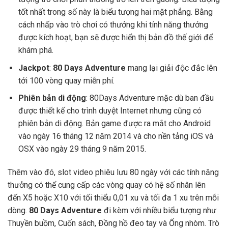
tốt nhất trong số này là biểu tượng hai mặt phẳng. Bằng
cách nhấp vào trò chơi có thưởng khi tính năng thưởng
được kích hoạt, bạn sẽ được hiển thị bản đồ thế giới để
khám phá.
Jackpot
:
80 Days Adventure
mang lại giải độc đắc lên
tới 100 vòng quay miễn phí.
Phiên bản di động
: 80Days Adventure mặc dù ban đầu
được thiết kế cho trình duyệt Internet nhưng cũng có
phiên bản di động. Bản game được ra mắt cho Android
vào ngày 16 tháng 12 năm 2014 và cho nền tảng iOS và
OSX vào ngày 29 tháng 9 năm 2015.
Thêm vào đó, slot video phiêu lưu 80 ngày với các tính năng
thưởng có thể cung cấp các vòng quay có hệ số nhân lên
đến X5 hoặc X10 với tối thiểu 0,01 xu và tối đa 1 xu trên mỗi
dòng.
80 Days Adventure
đi kèm với nhiều biểu tượng như
Thuyền buồm, Cuốn sách, Đồng hồ đeo tay và Ống nhòm. Trò