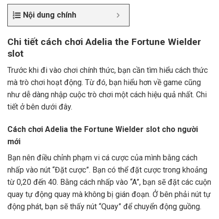
Nội dung chính
Chi tiết cách chơi Adelia the Fortune Wielder
slot
Trước khi đi vào chơi chính thức, bạn cần tìm hiểu cách thức
mà trò chơi hoạt động. Từ đó, bạn hiểu hơn về game cũng
như dễ dàng nhập cuộc trò chơi một cách hiệu quả nhất. Chi
tiết ở bên dưới đây.
Cách chơi Adelia the Fortune Wielder slot cho người
mới
Bạn nên điều chỉnh phạm vi cá cược của mình bằng cách
nhấp vào nút “Đặt cược”. Bạn có thể đặt cược trong khoảng
từ 0,20 đến 40. Bằng cách nhấp vào “A”, bạn sẽ đặt các cuộn
quay tự động quay mà không bị gián đoạn. Ở bên phải nút tự
động phát, bạn sẽ thấy nút “Quay” để chuyển động guồng.