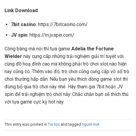
Link Download
:
7bit casino
: https://7bitcasino.com/
JV spin
: https://m.jvspin.com/
Công bằng mà nói thì tựa game
Adelia the Fortune
Wielder
này cung cấp những trải nghiệm giải trí tuyệt vời
cùng đồ hoạ đỉnh cao mà không phải trò chơi slot nào hiện
nay cũng có. Thêm vào đó, trò chơi cũng cung cấp vô số trò
chơi thưởng hấp dẫn. Nếu bạn yêu thích dòng game slot thì
đừng bỏ qua trò chơi này nhé. Hãy tham gia 7bit hoặc JV
spin để trải nghiệm trò chơi này. Chắc chắn bạn sẽ thích thú
với tựa game cực kỳ hot này.
This entry was posted in
Tin tức
and tagged
người mới
.