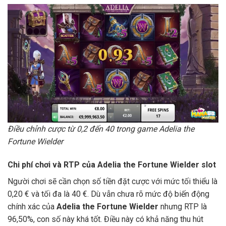
Điều chỉnh cược từ 0,2 đến 40 trong game Adelia the
Fortune Wielder
Chi phí chơi và RTP của Adelia the Fortune Wielder slot
Người chơi sẽ cần chọn số tiền đặt cược với mức tối thiểu là
0,20 € và tối đa là 40 €. Dù vẫn chưa rõ mức độ biến động
chính xác của
Adelia the Fortune Wielder
nhưng RTP là
96,50%, con số này khá tốt. Điều này có khả năng thu hút