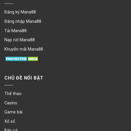
Đăng ký Mana88
Đăng nhập Mana88
Tải Mana88
Nạp rút Mana88
Khuyễn mãi Mana88
CHỦ ĐỀ NỔI BẬT
Thể thao
Casino
Game bài
Xổ số
Bắn cá