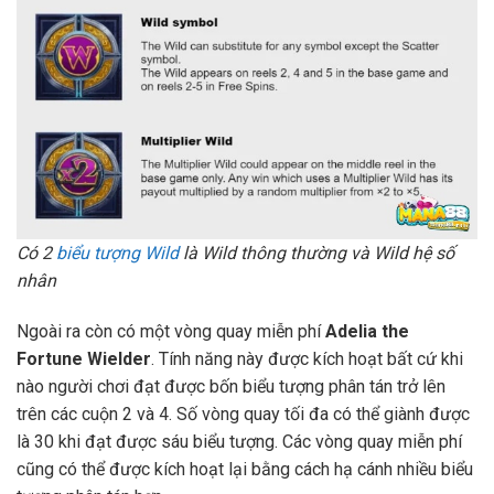
Có 2
biểu tượng Wild
là Wild thông thường và Wild hệ số
nhân
Ngoài ra còn có một vòng quay miễn phí
Adelia the
Fortune Wielder
. Tính năng này được kích hoạt bất cứ khi
nào người chơi đạt được bốn biểu tượng phân tán trở lên
trên các cuộn 2 và 4. Số vòng quay tối đa có thể giành được
là 30 khi đạt được sáu biểu tượng. Các vòng quay miễn phí
cũng có thể được kích hoạt lại bằng cách hạ cánh nhiều biểu