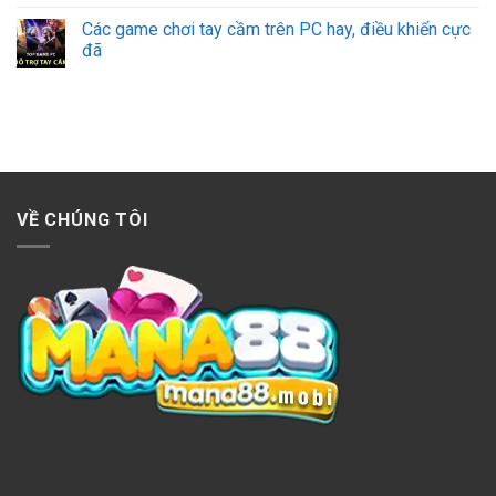
Các game chơi tay cầm trên PC hay, điều khiển cực
đã
VỀ CHÚNG TÔI