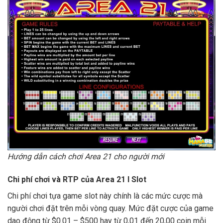
Hướng dẫn cách chơi Area 21 cho người mới
Chi phí chơi và RTP của Area 21 I Slot
Chi phí chơi tựa game slot này chính là các mức cược mà
người chơi đặt trên mỗi vòng quay. Mức đặt cược của game
dao động từ $0.01 – $500 hay từ 0,01 đến 20,00 coin mỗi