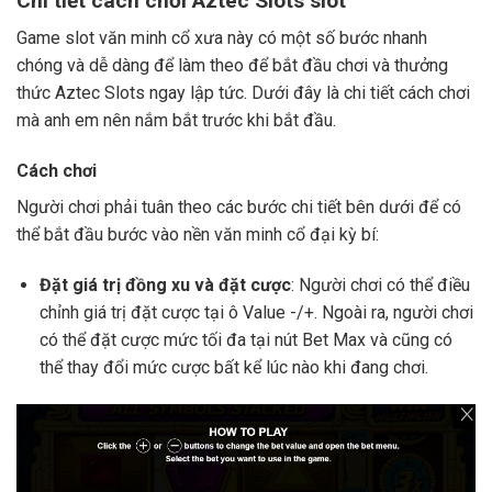
Chi tiết cách chơi Aztec Slots slot
Game slot văn minh cổ xưa này có một số bước nhanh
chóng và dễ dàng để làm theo để bắt đầu chơi và thưởng
thức Aztec Slots ngay lập tức. Dưới đây là chi tiết cách chơi
mà anh em nên nắm bắt trước khi bắt đầu.
Cách chơi
Người chơi phải tuân theo các bước chi tiết bên dưới để có
thể bắt đầu bước vào nền văn minh cổ đại kỳ bí:
Đặt giá trị đồng xu và đặt cược
: Người chơi có thể điều
chỉnh giá trị đặt cược tại ô Value -/+. Ngoài ra, người chơi
có thể đặt cược mức tối đa tại nút Bet Max và cũng có
thể thay đổi mức cược bất kể lúc nào khi đang chơi.