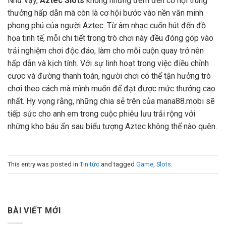
Như vậy,
Aztec Slots
không những đem đến cơ hội trúng
thưởng hấp dẫn mà còn là cơ hội bước vào nền văn minh
phong phú của người Aztec.
Từ âm nhạc cuốn hút đến đồ
họa tinh tế, mỗi chi tiết trong trò chơi này đều đóng góp vào
trải nghiệm chơi độc đáo, làm cho mỗi cuộn quay trở nên
hấp dẫn và kịch tính. Với sự linh hoạt trong việc điều chỉnh
cược và đường thanh toán, người chơi có thể tận hưởng trò
chơi theo cách mà mình muốn để đạt được mức thưởng cao
nhất. Hy vọng rằng, những chia sẻ trên của mana88.mobi sẽ
tiếp sức cho anh em trong cuộc phiêu lưu trải rộng với
những kho báu ẩn sau biểu tượng Aztec không thể nào quên.
This entry was posted in
Tin tức
and tagged
Game
,
Slots
.
BÀI VIẾT MỚI