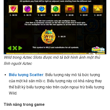
Wild trong Aztec Slots được mô tả bởi hình ảnh một thủ
lĩnh người Aztec
Biểu tượng Scatter
: Biểu tượng này mô tả bức tượng
của một kẻ săn mồi c. Biểu tượng này có khả năng thay
thế bất kỳ biểu tượng nào trên cuộn ngoại trừ biểu tượng
Wild.
Tính năng trong game