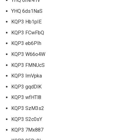
YHQ 6INf41v
YHQ 6ds1NaS
KQP3 Hb1pIE
KQP3 FCwFbQ
KQP3 eb6PIh
KQP3 W66o4W
KQP3 FMNUcS
KQP3 ImVpka
KQP3 gqdDlK
KQP3 wfHTl8
KQP3 SzM3s2
KQP3 S2c0sY
KQP3 7Mx887