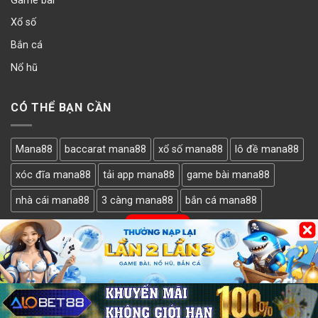
Game bài
Xổ số
Bắn cá
Nổ hũ
CÓ THỂ BẠN CẦN
Mana88
baccarat mana88
xổ số mana88
lô đề mana88
xóc đĩa mana88
tải app mana88
game bài mana88
nhà cái mana88
3 càng mana88
bắn cá mana88
LẤY MÃ
Bản quyền thuộc về nhà cái Mana88. Nhà tài trợ
cf68
,
cfun68
,
gi88