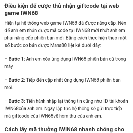
Điều kiện để cược thủ nhận giftcode tại web
game IWN68
Hiện tại hệ thống web game IWN68 đã được nâng cấp. Nên
để anh em nhận được mã code tại IWN68 mới nhất anh em
phải nâng cấp phiên bản mới. Bằng cách thực hiện theo một
số bước cơ bản được Mana88 liệt kê dưới đây:
– Bước 1:
Anh em xóa ứng dụng IWN68 phiên bản cũ trong
máy.
– Bước 2:
Tiếp đến cập nhật ứng dụng IWN68 phiên bản
mới.
– Bước 3:
Tiến hành nhập lại thông tin cũng như ID tài khoản
IWN68của anh em. Ngay lập tức hệ thống sẽ gửi trực tiếp
mã giftcode của IWN68về hòm thư của anh em.
Cách lấy mã thưởng IWIN68 nhanh chóng cho