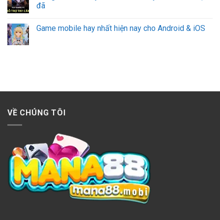
đã
Game mobile hay nhất hiện nay cho Android & iOS
VỀ CHÚNG TÔI