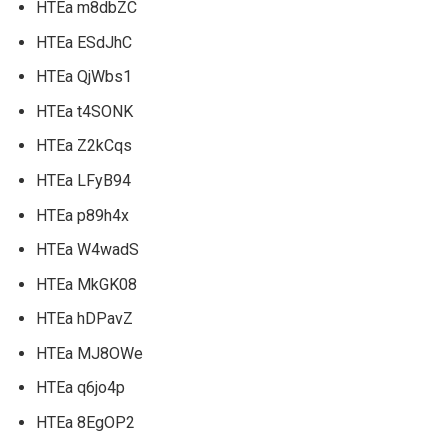
HTEa m8dbZC
HTEa ESdJhC
HTEa QjWbs1
HTEa t4SONK
HTEa Z2kCqs
HTEa LFyB94
HTEa p89h4x
HTEa W4wadS
HTEa MkGK08
HTEa hDPavZ
HTEa MJ8OWe
HTEa q6jo4p
HTEa 8EgOP2