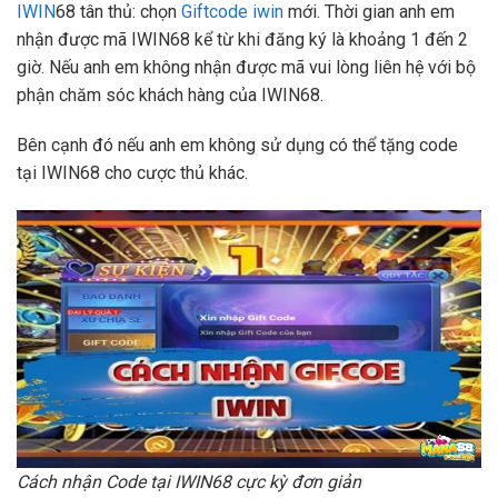
IWIN
68 tân thủ: chọn
Giftcode iwin
mới. Thời gian anh em
nhận được mã IWIN68 kể từ khi đăng ký là khoảng 1 đến 2
giờ. Nếu anh em không nhận được mã vui lòng liên hệ với bộ
phận chăm sóc khách hàng của IWIN68.
Bên cạnh đó nếu anh em không sử dụng có thể tặng code
tại IWIN68 cho cược thủ khác.
Cách nhận Code tại IWIN68 cực kỳ đơn giản