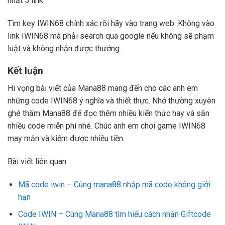
nhất 5 link.
Tìm key IWIN68 chính xác rồi hãy vào trang web. Không vào
link IWIN68 mà phải search qua google nếu không sẽ phạm
luật và không nhận được thưởng.
Kết luận
Hi vọng bài viết của Mana88 mang đến cho các anh em
những code IWIN68 ý nghĩa và thiết thực. Nhớ thường xuyên
ghé thăm Mana88 để đọc thêm nhiều kiến thức hay và săn
nhiều code miễn phí nhé. Chúc anh em chơi game IWIN68
may mắn và kiếm được nhiều tiền.
Bài viết liên quan
Mã code iwin – Cùng mana88 nhập mã code không giới
hạn
Code IWIN – Cùng Mana88 tìm hiểu cách nhận Giftcode