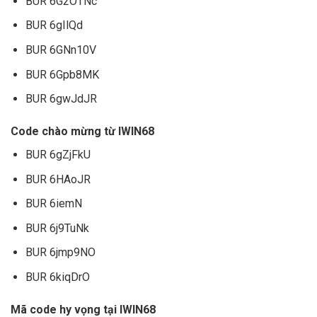
BUR 6G2OTNc
BUR 6gIlQd
BUR 6GNn10V
BUR 6Gpb8MK
BUR 6gwJdJR
Code chào mừng từ IWIN68
BUR 6gZjFkU
BUR 6HAoJR
BUR 6iemN
BUR 6j9TuNk
BUR 6jmp9NO
BUR 6kiqDrO
Mã code hy vọng tại IWIN68