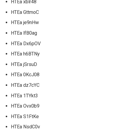
HTEa xblr48
HTEa GttmoC
HTEa je9nHw
HTEa lfB0ag
HTEa Dx6pOV
HTEa h6BTNy
HTEa jSrsuD
HTEa 0KcJ08
HTEa dz7cYC
HTEa 1TYkt3
HTEa Ovx0b9
HTEa S1FtKe
HTEa NsdC0v