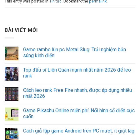
This entry was posted in
Tin tức
. Bookmark the
permalink
.
BÀI VIẾT MỚI
Game rambo lùn pc Metal Slug: Trải nghiệm bắn
súng kinh điển
Top đấu sĩ Liên Quân mạnh nhất năm 2026 để leo
rank
Cách leo rank Free Fire nhanh, được áp dụng nhiều
nhất 2026
Game Pikachu Online miễn phí: Nối hình cổ điển cực
cuốn
Cách giả lập game Android trên PC mượt, ít giật lag