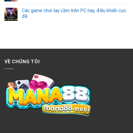
Các game chơi tay cầm trên PC hay, điều khiển cực
đã
VỀ CHÚNG TÔI