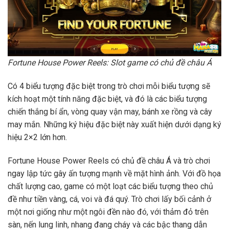
Fortune House Power Reels: Slot game có chủ đề châu Á
Có 4 biểu tượng đặc biệt trong trò chơi mỗi biểu tượng sẽ
kích hoạt một tính năng đặc biệt, và đó là các biểu tượng
chiến thắng bí ẩn, vòng quay vận may, bánh xe rồng và cây
may mắn. Những ký hiệu đặc biệt này xuất hiện dưới dạng ký
hiệu 2×2 lớn hơn.
Fortune House Power Reels có chủ đề châu Á và trò chơi
ngay lập tức gây ấn tượng mạnh về mặt hình ảnh. Với đồ họa
chất lượng cao, game có một loạt các biểu tượng theo chủ
đề như tiền vàng, cá, voi và đá quý. Trò chơi lấy bối cảnh ở
một nơi giống như một ngôi đền nào đó, với thảm đỏ trên
sàn, nến lung linh, nhang đang cháy và các bậc thang dẫn