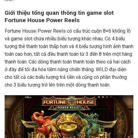
Giới thiệu tổng quan thông tin game slot
Fortune House Power Reels
Fortune House Power Reels có cấu trúc cuộn 8×6 khổng lồ
và game slot chứa nhiều biểu tượng khác nhau. Có 4 biểu
tượng thẻ thanh toán thấp hơn và 4 biểu tượng hình ảnh thanh
toán cao hơn, tất cả đều thanh toán từ 3 đến 8 trên một hàng
thanh toán. Các dòng thanh toán thanh toán theo cả hai cách
ở đây để tối đa hóa tiềm năng chiến thắng. WILD đại diện
cho tất cả các biểu tượng trả tiền và cũng có phần thưởng
cho 3 biểu tượng trở lên trên một dòng thanh toán.