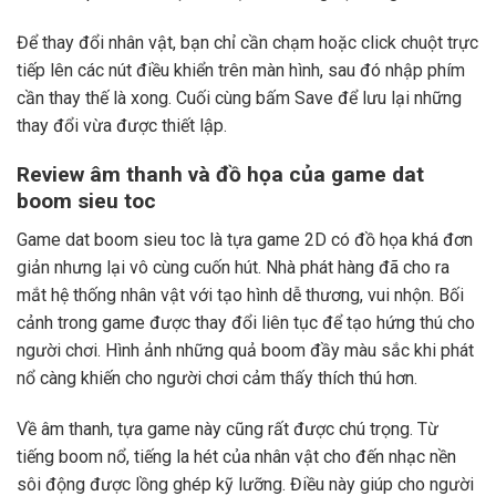
Để thay đổi nhân vật, bạn chỉ cần chạm hoặc click chuột trực
tiếp lên các nút điều khiển trên màn hình, sau đó nhập phím
cần thay thế là xong. Cuối cùng bấm Save để lưu lại những
thay đổi vừa được thiết lập.
Review âm thanh và đồ họa của game dat
boom sieu toc
Game dat boom sieu toc là tựa game 2D có đồ họa khá đơn
giản nhưng lại vô cùng cuốn hút. Nhà phát hàng đã cho ra
mắt hệ thống nhân vật với tạo hình dễ thương, vui nhộn. Bối
cảnh trong game được thay đổi liên tục để tạo hứng thú cho
người chơi. Hình ảnh những quả boom đầy màu sắc khi phát
nổ càng khiến cho người chơi cảm thấy thích thú hơn.
Về âm thanh, tựa game này cũng rất được chú trọng. Từ
tiếng boom nổ, tiếng la hét của nhân vật cho đến nhạc nền
sôi động được lồng ghép kỹ lưỡng. Điều này giúp cho người