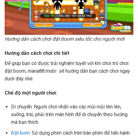
Hướng dẫn cách chơi đặt boom siêu tốc cho người mới
Hướng dẫn cách chơi chi tiết
Để giúp bạn có được trải nghiệm tuyệt vời khi chơi trò chơi
đặt boom, mana88.mobi sẽ hướng dẫn bạn cách chơi ngay
dưới đây nhé:
Chế độ một người chơi:
Di chuyển: Người chơi nhấn vào các mũi mũi tên lên,
xuống, trái, phải trên màn hình để di chuyển theo hướng
mà bạn thích.
Đặt bom
: Sử dụng phím cách trên bàn phím để tiến hành