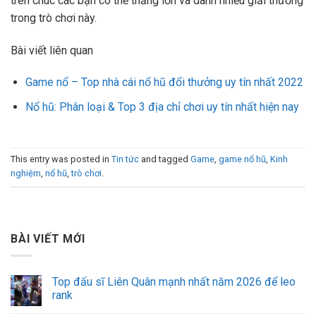
trên chúc các bạn có thể thắng lớn và dành nhiều giải thưởng
trong trò chơi này.
Bài viết liên quan
Game nổ – Top nhà cái nổ hũ đổi thưởng uy tín nhất 2022
Nổ hũ: Phân loại & Top 3 địa chỉ chơi uy tín nhất hiện nay
This entry was posted in
Tin tức
and tagged
Game
,
game nổ hũ
,
Kinh
nghiệm
,
nổ hũ
,
trò chơi
.
BÀI VIẾT MỚI
Top đấu sĩ Liên Quân mạnh nhất năm 2026 để leo
rank