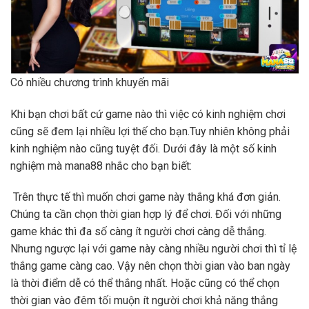
Có nhiều chương trình khuyến mãi
Khi bạn chơi bất cứ game nào thì việc có kinh nghiệm chơi
cũng sẽ đem lại nhiều lợi thế cho bạn.Tuy nhiên không phải
kinh nghiệm nào cũng tuyệt đối. Dưới đây là một số kinh
nghiệm mà mana88 nhắc cho bạn biết:
Trên thực tế thì muốn chơi game này thắng khá đơn giản.
Chúng ta cần chọn thời gian hợp lý để chơi. Đối với những
game khác thì đa số càng ít người chơi càng dễ thắng.
Nhưng ngược lại với game này càng nhiều người chơi thì tỉ lệ
thắng game càng cao. Vậy nên chọn thời gian vào ban ngày
là thời điểm dễ có thể thắng nhất. Hoặc cũng có thể chọn
thời gian vào đêm tối muộn ít người chơi khả năng thắng