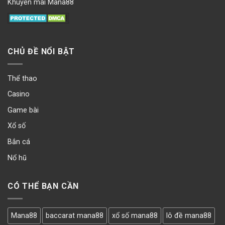
Khuyễn mãi Mana88
CHỦ ĐỀ NỔI BẬT
Thể thao
Casino
Game bài
Xổ số
Bắn cá
Nổ hũ
CÓ THỂ BẠN CẦN
Mana88
baccarat mana88
xổ số mana88
lô đề mana88