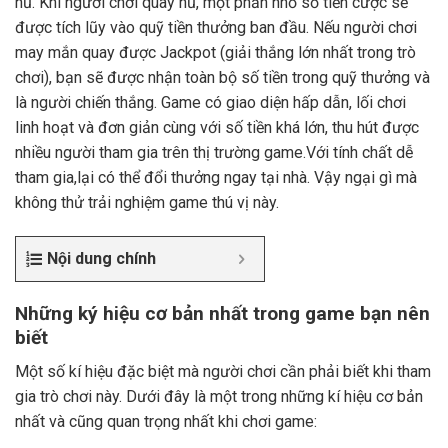
hũ. Khi người chơi quay hũ, một phần nhỏ số tiền cược sẽ
được tích lũy vào quỹ tiền thưởng ban đầu. Nếu người chơi
may mắn quay được Jackpot (giải thắng lớn nhất trong trò
chơi), bạn sẽ được nhận toàn bộ số tiền trong quỹ thưởng và
là người chiến thắng. Game có giao diện hấp dẫn, lối chơi
linh hoạt và đơn giản cùng với số tiền khá lớn, thu hút được
nhiều người tham gia trên thị trường game.Với tính chất dễ
tham gia,lại có thể đổi thưởng ngay tại nhà. Vậy ngại gì mà
không thử trải nghiệm game thú vị này.
Nội dung chính
Những ký hiệu cơ bản nhất trong game bạn nên
biết
Một số kí hiệu đặc biệt mà người chơi cần phải biết khi tham
gia trò chơi này. Dưới đây là một trong những kí hiệu cơ bản
nhất và cũng quan trọng nhất khi chơi game: