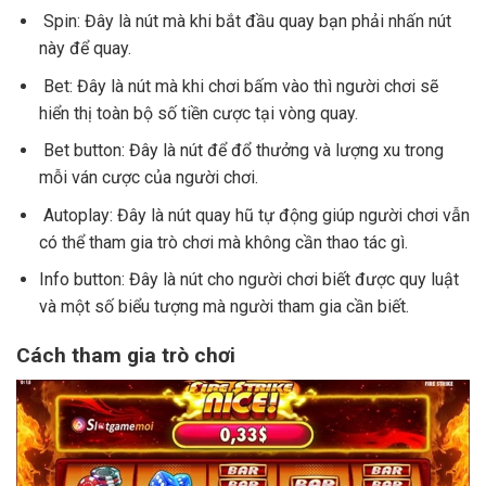
Spin: Đây là nút mà khi bắt đầu quay bạn phải nhấn nút
này để quay.
Bet: Đây là nút mà khi chơi bấm vào thì người chơi sẽ
hiển thị toàn bộ số tiền cược tại vòng quay.
Bet button: Đây là nút để đổ thưởng và lượng xu trong
mỗi ván cược của người chơi.
Autoplay: Đây là nút quay hũ tự động giúp người chơi vẫn
có thể tham gia trò chơi mà không cần thao tác gì.
Info button: Đây là nút cho người chơi biết được quy luật
và một số biểu tượng mà người tham gia cần biết.
Cách tham gia trò chơi