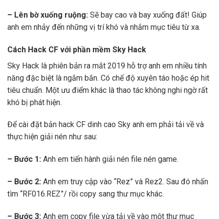
– Lên bờ xuống ruộng:
Sẽ bay cao và bay xuống đất! Giúp
anh em nhảy đến những vị trí khó và nhắm mục tiêu từ xa.
Cách Hack CF với phần mềm Sky Hack
Sky Hack là phiên bản ra mắt 2019 hỗ trợ anh em nhiều tính
năng đặc biệt là ngắm bắn. Có chế độ xuyên táo hoặc ép hit
tiêu chuẩn. Một ưu điểm khác là thao tác không nghi ngờ rất
khó bị phát hiện.
Để cài đặt bản hack CF dinh cao Sky anh em phải tải về và
thực hiện giải nén như sau:
– Bước 1:
Anh em tiến hành giải nén file nén game.
– Bước 2:
Anh em truy cập vào “Rez” và Rez2. Sau đó nhấn
tìm “RF016.REZ”/ rồi copy sang thư mục khác.
– Bước 3:
Anh em copy file vừa tải về vào một thư mục