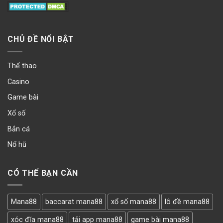
CHỦ ĐỀ NỔI BẬT
Thể thao
Casino
Game bài
Xổ số
Bắn cá
Nổ hũ
CÓ THỂ BẠN CẦN
Mana88
baccarat mana88
xổ số mana88
lô đề mana88
xóc đĩa mana88
tải app mana88
game bài mana88