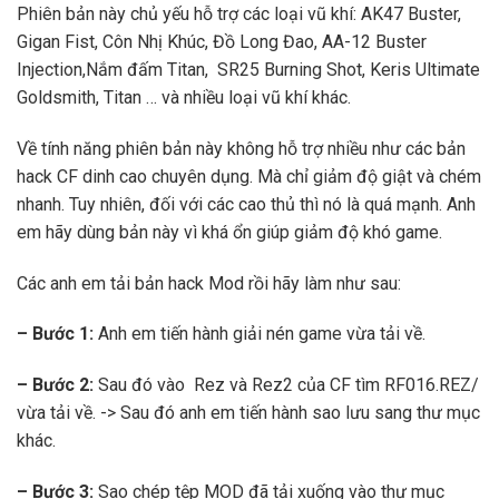
Phiên bản này chủ yếu hỗ trợ các loại vũ khí: AK47 Buster,
Gigan Fist, Côn Nhị Khúc, Đồ Long Đao, AA-12 Buster
Injection,Nắm đấm Titan, SR25 Burning Shot, Keris Ultimate
Goldsmith, Titan … và nhiều loại vũ khí khác.
Về tính năng phiên bản này không hỗ trợ nhiều như các bản
hack CF dinh cao chuyên dụng. Mà chỉ giảm độ giật và chém
nhanh. Tuy nhiên, đối với các cao thủ thì nó là quá mạnh. Anh
em hãy dùng bản này vì khá ổn giúp giảm độ khó game.
Các anh em tải bản hack Mod rồi hãy làm như sau:
– Bước 1:
Anh em tiến hành giải nén game vừa tải về.
– Bước 2:
Sau đó vào Rez và Rez2 của CF tìm RF016.REZ/
vừa tải về. -> Sau đó anh em tiến hành sao lưu sang thư mục
khác.
– Bước 3:
Sao chép tệp MOD đã tải xuống vào thư mục