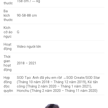
158 cm / ― kg
thước
Ba
kích
90-58-88 cm
thước
Kích
cỡ áo
G
ngực
Hoạt
Video người lớn
động
Thời
gian
2018 – 2021
hoạt
động
Hợp
SOD Tạo: Anh đã yêu em rồi! →SOD Create/SOD Star
đồng
(Tháng 10 năm 2018 – Tháng 12 năm 2019), Kẻ tấn
độc
công (Tháng 2 năm 2020 – Tháng 1 năm 2021),
quyền
Honchu (Tháng 2 năm 2020 – Tháng 11 năm 2020)