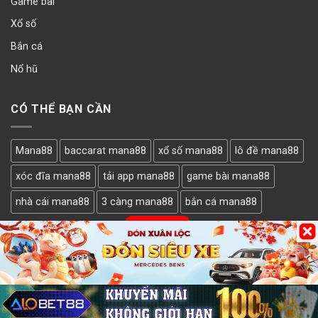
Game bài
Xổ số
Bắn cá
Nổ hũ
CÓ THỂ BẠN CẦN
Mana88
baccarat mana88
xổ số mana88
lô đề mana88
xóc đĩa mana88
tải app mana88
game bài mana88
nhà cái mana88
3 càng mana88
bắn cá mana88
LẤY MÃ
Bản quyền thuộc về nhà cái Mana88. Nhà tài trợ
cf68
,
cfun68
,
gi88