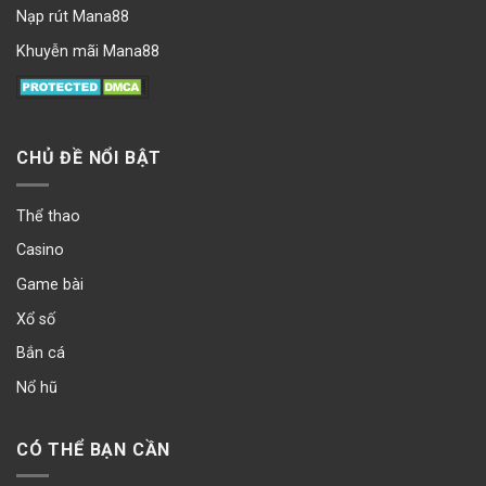
Nạp rút Mana88
Khuyễn mãi Mana88
CHỦ ĐỀ NỔI BẬT
Thể thao
Casino
Game bài
Xổ số
Bắn cá
Nổ hũ
CÓ THỂ BẠN CẦN