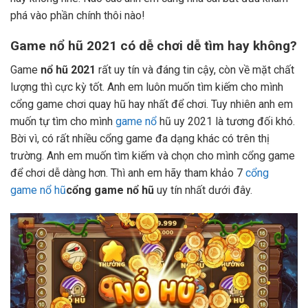
phá vào phần chính thôi nào!
Game nổ hũ 2021 có dễ chơi dễ tìm hay không?
Game
nổ hũ 2021
rất uy tín và đáng tin cậy, còn về mặt chất
lượng thì cực kỳ tốt. Anh em luôn muốn tìm kiếm cho mình
cổng game chơi quay hũ hay nhất để chơi. Tuy nhiên anh em
muốn tự tìm cho mình
game nổ
hũ uy 2021 là tương đối khó.
Bời vì, có rất nhiều cổng game đa dạng khác có trên thị
trường. Anh em muốn tìm kiếm và chọn cho mình cổng game
để chơi dễ dàng hơn. Thì anh em hãy tham khảo 7
cổng
game nổ hũ
cổng game nổ hũ
uy tín nhất dưới đây.