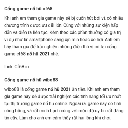
Cổng game nổ hũ cf68
Khi anh em tham gia game này sẽ bị cuốn hút bởi vì, có nhiều
chương trình được ưu đãi lớn. Cùng với những sự kiện hấp
dẫn và diễn ra liên tục. Kèm theo các phần thưởng có giá trị
ví dụ như là: smartphone sang xịn mịn hoặc xe hơi. Anh em
hãy tham gia để trải nghiệm những điều thú vị có tại cổng
game cf68
nổ hũ 2021
nhé.
Link: Cf68.io
Cổng game nổ hũ wibo88
wibo88 là cổng game
nổ hũ 2021
ăn tiền. Khi anh em tham
gia game này sẽ được trải nghiệm các tính năng tối ưu nhất
tại thị trường game nổ hũ online. Ngoài ra, game này có tính
công bằng, và rất minh bạch cùng với mức độ uy tín rất đáng
tin cậy. Làm cho anh em cảm thấy rất hài lòng khi chơi.