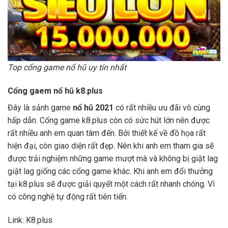
Top cổng game nổ hũ uy tín nhất
Cổng gaem nổ hũ k8.plus
Đây là sảnh game
nổ hũ 2021
có rất nhiều ưu đãi vô cùng
hấp dẫn. Cổng game k8.plus còn có sức hút lớn nên được
rất nhiều anh em quan tâm đến. Bởi thiết kế về đồ họa rất
hiện đại, còn giao diện rất đẹp. Nên khi anh em tham gia sẽ
được trải nghiệm những game mượt mà và không bị giật lag
giật lag giống các cổng game khác. Khi anh em đổi thưởng
tại k8.plus sẽ được giải quyết một cách rất nhanh chóng. Vì
có công nghệ tự động rất tiên tiến.
Link: K8.plus