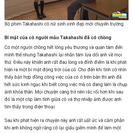
Bộ phim Takahashi cô nữ sinh xinh đẹp mới chuyển trường
Bí mật của cô người mẫu Takahashi đã có chồng
Có một người chồng hết lòng yêu thương và quan tâm đến
mình thế nhưng Takahashi lại nhẫn tâm lừa dối anh về mọi
thứ. Điều này khiến anh rất đau lòng và đỉnh điểm là khi phát
hiện ra một bí mật động trời của cô. Cho đến khi tình cờ nhìn
thấy bản hợp đồng công việc của cô ở trên bàn thì anh đã
hết sức kinh ngạc khi biết công việc mà cô đang làm là chụp
ảnh khỏa thân. Mọi chuyện càng trở nên rắc rối hơn khi sau
đó là một clip làm tình giữa cô và thợ nhiếp ảnh được anh
tìm thấy trong điện thoại.
Sau khi phát hiện ra chuyện này anh rất uất ức và căm phẫn
khi anh không ngờ rằng cô lại giấu giếm mình để làm một