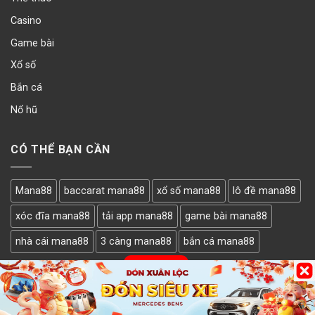
Casino
Game bài
Xổ số
Bắn cá
Nổ hũ
CÓ THỂ BẠN CẦN
Mana88
baccarat mana88
xổ số mana88
lô đề mana88
xóc đĩa mana88
tải app mana88
game bài mana88
nhà cái mana88
3 càng mana88
bắn cá mana88
LẤY MÃ