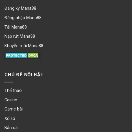
Đăng ký Mana88
Đăng nhập Mana88
Tải Mana88
Nạp rút Mana88
Khuyễn mãi Mana88
CHỦ ĐỀ NỔI BẬT
Thể thao
Casino
Game bài
Xổ số
Bắn cá