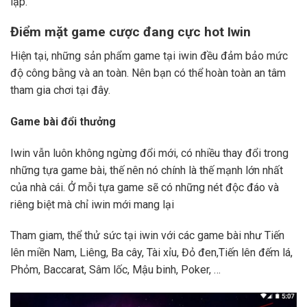
lập.
Điểm mặt game cược đang cực hot Iwin
Hiện tại, những sản phẩm game tại iwin đều đảm bảo mức
độ công bằng và an toàn. Nên bạn có thể hoàn toàn an tâm
tham gia chơi tại đây.
Game bài đổi thưởng
Iwin vẫn luôn không ngừng đổi mới, có nhiều thay đổi trong
những tựa game bài, thế nên nó chính là thế mạnh lớn nhất
của nhà cái. Ở mỗi tựa game sẽ có những nét độc đáo và
riêng biệt mà chỉ iwin mới mang lại
Tham giam, thể thử sức tại iwin với các game bài như Tiến
lên miền Nam, Liêng, Ba cây, Tài xỉu, Đỏ đen,Tiến lên đếm lá,
Phỏm, Baccarat, Sâm lốc, Mậu binh, Poker, …