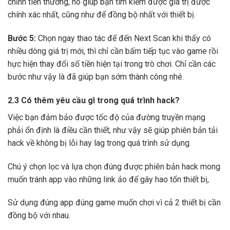
chỉnh tiền thưởng, nó giúp bạn tìm kiếm được giá trị được
chính xác nhất, cũng như để đồng bộ nhất với thiết bị.
Bước 5:
Chọn ngay thao tác để đến Next Scan khi thấy có
nhiều dòng giá trị mới, thì chỉ cần bấm tiếp tục vào game rồi
hực hiện thay đổi số tiền hiện tại trong trò chơi. Chỉ cần các
bước như vậy là đã giúp bạn sớm thành công nhé.
2.3 Có thêm yêu cầu gì trong quá trình hack?
Việc bạn đảm bảo được tốc độ của đường truyền mạng
phải ổn định là điều cần thiết, như vậy sẽ giúp phiên bản tải
hack về không bị lỗi hay lag trong quá trình sử dụng.
Chú ý chọn lọc và lựa chọn đúng được phiên bản hack mong
muốn tránh app vào những link ảo để gây hao tổn thiết bị,
Sử dụng đúng app đúng game muốn chơi vì cả 2 thiết bị cần
đồng bộ với nhau.