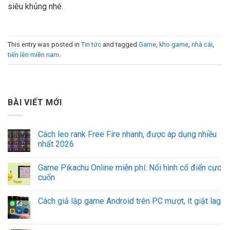
siêu khủng nhé.
This entry was posted in
Tin tức
and tagged
Game
,
kho game
,
nhà cái
,
tiến lên miền nam
.
BÀI VIẾT MỚI
Cách leo rank Free Fire nhanh, được áp dụng nhiều
nhất 2026
Game Pikachu Online miễn phí: Nối hình cổ điển cực
cuốn
Cách giả lập game Android trên PC mượt, ít giật lag