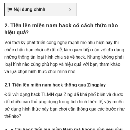
Nội dung chính
2. Tiến lên miền nam hack có cách thức nào
hiệu quả?
Với thời kỳ phát triển công nghệ mạnh mẽ như hiện nay thì
chắc chắn bạn chơi sẽ rất dễ, làm quen tiếp cận với đa dạng
những thông tin loại hình chia sẻ về hack. Nhưng không phải
loại hình nào cũng phù hợp và hiệu quả với bạn, tham khảo
và lựa chọn hình thức chơi mình nhé.
2.1 Tiến lên miền nam hack thông qua Zingplay
Đối với dạng hack TLMN qua Zing đã khá phổ biến và đươc
rất nhiều cao thủ ứng dụng trong tình hình thức tế, vậy muốn
sử dụng hình thức này bạn chơi cần thông qua các bước như
thế nào?
– Cài hack tiến lên miền Nam mà không cần yêu cầu