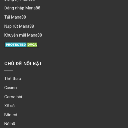
Đăng nhập Mana88
Tải Mana88
Nạp rút Mana88
Khuyễn mãi Mana88
CHỦ ĐỀ NỔI BẬT
Thể thao
Casino
Game bài
Xổ số
Bắn cá
Nổ hũ