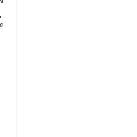
hí.
n
ng