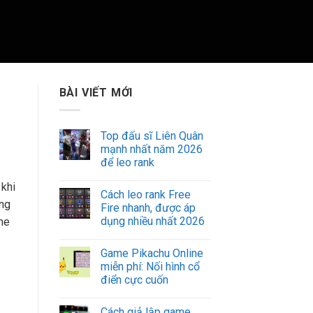
BÀI VIẾT MỚI
Top đấu sĩ Liên Quân
mạnh nhất năm 2026
để leo rank
 khi
Cách leo rank Free
ông
Fire nhanh, được áp
dụng nhiều nhất 2026
me
Game Pikachu Online
miễn phí: Nối hình cổ
điển cực cuốn
Cách giả lập game