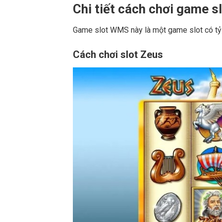
Chi tiết cách chơi game s
Game slot WMS này là một game slot có tỷ l
Cách chơi slot Zeus