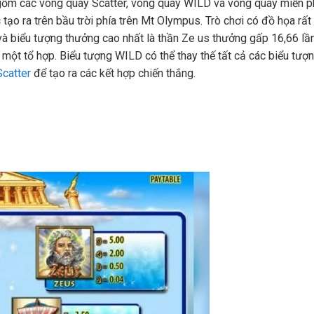
gồm các vòng quay Scatter, vòng quay WILD và vòng quay miễn p
tạo ra trên bầu trời phía trên Mt Olympus. Trò chơi có đồ họa rất
và biểu tượng thưởng cao nhất là thần Ze us thưởng gấp 16,66 lầ
 một tổ hợp. Biểu tượng WILD có thể thay thế tất cả các biểu tượ
Scatter
để tạo ra các kết hợp chiến thắng.