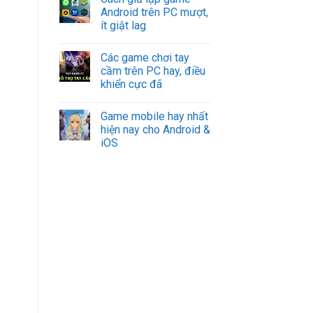
Android trên PC mượt,
ít giật lag
Các game chơi tay
cầm trên PC hay, điều
khiển cực đã
Game mobile hay nhất
hiện nay cho Android &
iOS