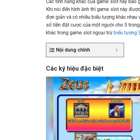
Các tính năng khác của game slot này bao 
Khi nói đến hình ảnh thì game slot này được 
đơn giản và có nhiều biểu tượng khác nhau 
số tiền đặt cược của một người cho 5 trong
khác trong game slot ngoại trừ
biểu tượng 
Nội dung chính
Các ký hiệu đặc biệt