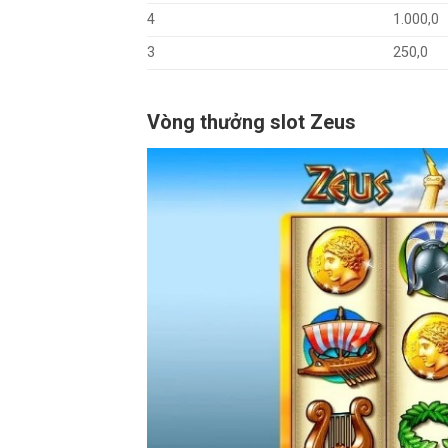
4
1.000,0
3
250,0
Vòng thưởng slot Zeus