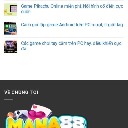
Game Pikachu Online miễn phí: Nối hình cổ điển cực
cuốn
Cách giả lập game Android trên PC mượt, ít giật lag
Các game chơi tay cầm trên PC hay, điều khiển cực
đã
VỀ CHÚNG TÔI