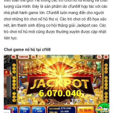
trên toàn thế giới. Hệ thống các trò chơi nổ hũ khủng và chất
lượng của mình. Đây là sản phẩm do cfun68 hợp tác với các
nhà phát hành game lớn. Cfun68 luôn mang đến cho người
chơi những trò chơi nổ hũ thú vị. Các trò chơi có đồ họa sắc
nét, âm thanh sinh động cơ hội thắng giải Jackpot cao. Các
trò chơi nổ hũ mới cũng được thường xuyên được cập nhật
liên tục.
Chơi game nổ hũ tại cf68