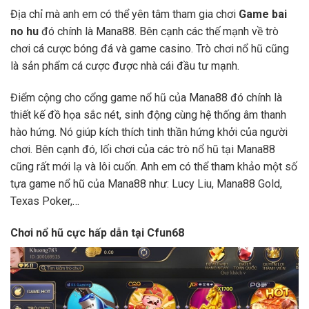
Địa chỉ mà anh em có thể yên tâm tham gia chơi
Game bai
no hu
đó chính là Mana88. Bên cạnh các thế mạnh về trò
chơi cá cược bóng đá và game casino. Trò chơi nổ hũ cũng
là sản phẩm cá cược được nhà cái đầu tư mạnh.
Điểm cộng cho cổng game nổ hũ của Mana88 đó chính là
thiết kế đồ họa sắc nét, sinh động cùng hệ thống âm thanh
hào hứng. Nó giúp kích thích tinh thần hứng khởi của người
chơi. Bên cạnh đó, lối chơi của các trò nổ hũ tại Mana88
cũng rất mới lạ và lôi cuốn. Anh em có thể tham khảo một số
tựa game nổ hũ của Mana88 như: Lucy Liu, Mana88 Gold,
Texas Poker,…
Chơi nổ hũ cực hấp dẫn tại Cfun68